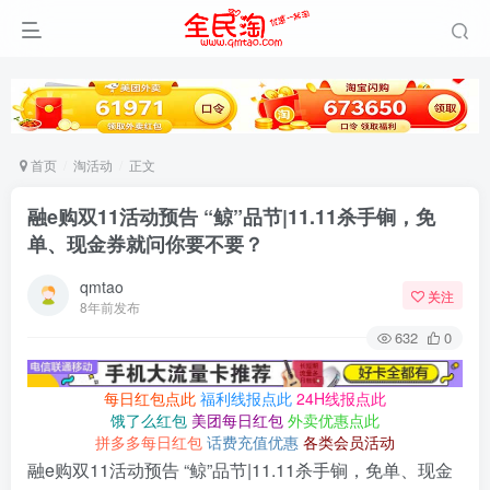
首页
淘活动
正文
融e购双11活动预告 “鲸”品节|11.11杀手锏，免
单、现金券就问你要不要？
qmtao
关注
8年前发布
632
0
每日红包点此
福利线报点此
24H线报点此
饿了么红包
美团每日红包
外卖优惠点此
拼多多每日红包
话费充值优惠
各类会员活动
融e购双11活动预告 “鲸”品节|11.11杀手锏，免单、现金