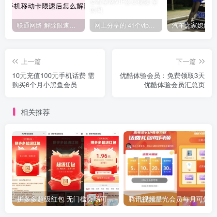
联通网络 解除限速方法参考！畅享、畅玩、老白干等及其它地区自测了
网上分享的 41个vip解析接口 有需要的拿去~ 免费看全网VIP会员视频
上一篇
下一篇
10元充值100元手机话费 需
优酷体验会员：免费领取3天
购买6个月小黑鱼会员
优酷体验会员汇总页
相关推荐
拼多多超级红包 无门槛会场可用 天天可领 最高88.88元