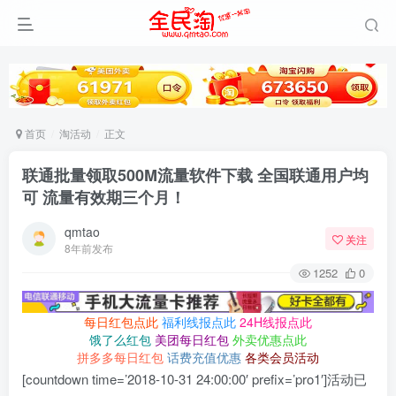
首页
淘活动
正文
联通批量领取500M流量软件下载 全国联通用户均
可 流量有效期三个月！
qmtao
关注
8年前发布
1252
0
每日红包点此
福利线报点此
24H线报点此
饿了么红包
美团每日红包
外卖优惠点此
拼多多每日红包
话费充值优惠
各类会员活动
[countdown time=’2018-10-31 24:00:00′ prefix=’pro1′]活动已