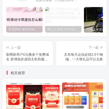
这家伙很懒，什么都没有写...
联通网络 解除限速方法参考！畅享、畅玩、老白干等及其它地区自测了
网上分享的 41个vip解析接口 有需要的拿去~ 免费看全网VIP会员视频
上一篇
下一篇
新网新用户0元撸多个免费域
京东每天运动必得2.5个钢
名 新增低价虚拟主机和服务
镚，一大堆礼品可以兑换
器
相关推荐