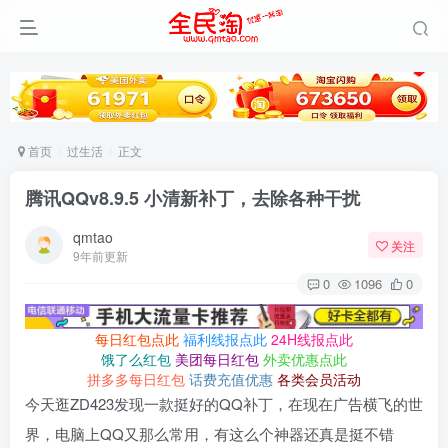
首页
过生活
正文
腾讯QQv8.9.5 小清新补丁，去除各种干扰
qmtao
关注
9年前更新
0
1096
0
每日红包点此
福利线报点此
24H线报点此
饿了么红包
美团每日红包
外卖优惠点此
拼多多每日红包
话费充值优惠
各类会员活动
今天逛ZD423发现一款挺好的QQ补丁，在现在广告横飞的世
界，电脑上QQ又那么常用，有这么个神器还真是挺不错