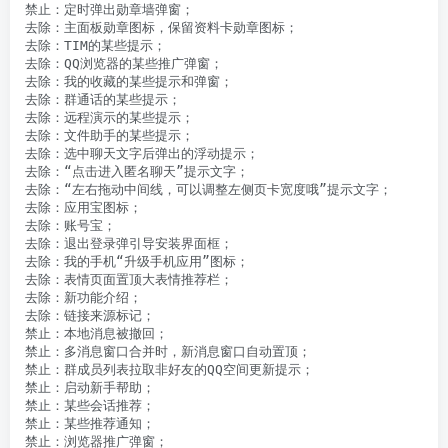
禁止：定时弹出勋章墙弹窗；

去除：主面板勋章图标，保留资料卡勋章图标；

去除：TIM的某些提示；

去除：QQ浏览器的某些推广弹窗；

去除：我的收藏的某些提示和弹窗；

去除：群通话的某些提示；

去除：远程演示的某些提示；

去除：文件助手的某些提示；

去除：选中聊天文字后弹出的浮动提示；

去除：“点击进入匿名聊天”提示文字；

去除：“左右拖动中间线，可以调整左侧页卡宽度哦”提示文字；

去除：应用宝图标；

去除：账号宝；

去除：退出登录弹引导安装界面框；

去除：我的手机“升级手机应用”图标；

去除：表情页面置顶大表情推荐栏；

去除：新功能介绍；

去除：链接来源标记；

禁止：本地消息被撤回；

禁止：多消息窗口合并时，新消息窗口自动置顶；

禁止：群成员列表拉取非好友的QQ空间更新提示；

禁止：启动新手帮助；

禁止：某些会话推荐；

禁止：某些推荐通知；

禁止：浏览器推广弹窗；
