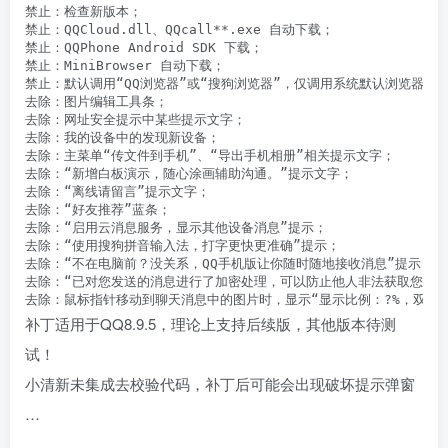
禁止：检查新版本；

禁止：QQCloud.dll、QQcall**.exe 自动下载；

禁止：QQPhone Android SDK 下载；

禁止：MiniBrowser 自动下载；

禁止：默认调用“QQ浏览器”或“搜狗浏览器”，仅调用系统默认浏览器；

去除：图片编辑工具条；

去除：网址安全提示中某些提示文字；

去除：我的设备中的发现新设备；

去除：主菜单“传文件到手机”、“导出手机相册”相关提示文字；

去除：“新增白板演示，随心涂画辅助沟通。”提示文字；

去除：“离线请留言”提示文字；

去除：“好友推荐”蓝条；

去除：“启用云消息服务，显示其他设备消息”提示；

去除：“使用搜狗拼音输入法，打字更快更准确”提示；

去除：“不在电脑前？没关系，QQ手机版让你随时随地接收消息”提示；

去除：“已对您发送的消息进行了加密处理，可以防止他人非法获取您的聊天
去除：鼠标指针移动到聊天消息中的图片时，显示“显示比例：?%，双击
补丁适用于QQ8.9.5，理论上支持后续版，其他版本待测
试！
小清新未集成去校验代码，补丁后可能会出现破坏提示弹窗
…