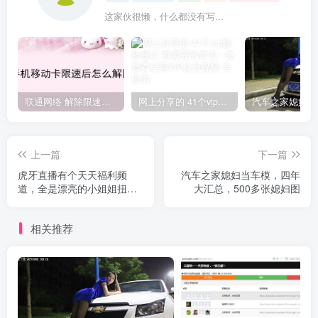
这家伙很懒，什么都没有写...
联通网络 解除限速方法参考！畅享、畅玩、老白干等及其它地区自测了
网上分享的 41个vip解析接口 有需要的拿去~ 免费看全网VIP会员视频
上一篇
下一篇
虎牙直播有个天天福利频
汽车之家媳妇当车模，四年
道，全是漂亮的小姐姐扭啊
大汇总，500多张媳妇图
扭
相关推荐