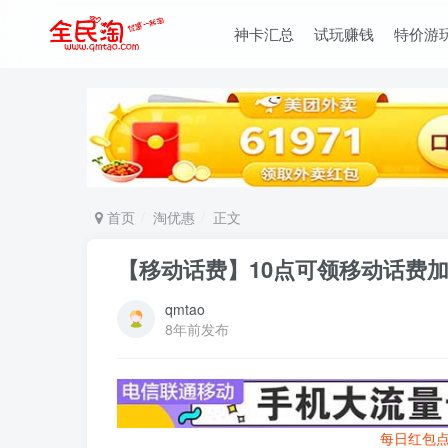
神卡汇总
试玩赚钱
特价游
首页
淘优惠
正文
【移动话费】10点可领移动话费加赠
qmtao
8年前发布
每日红包