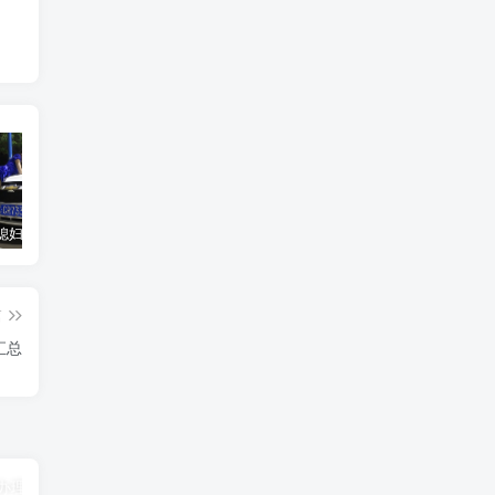
汽车之家媳妇当车模，四年大汇总，500多张媳妇图
优惠寄快递最高便宜一半多！白鸽惠递
GOG平台限时免费领取BUTCHER（屠夫）
篇
汇总