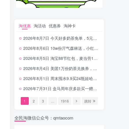
淘优惠
淘活动
优惠券
淘神卡
2026年8月7日 今天好多奶茶免单，5元农行省钱卡，京东抢0.01沪上，邮储5.88元等
2026年8月6日 10w份亓气森林送，小红书12元无门槛，中行电费30-10，0元柠檬水+0撸汉堡等
2026年8月5日 淘宝88节红包，麦当劳150万份柠檬水，三万份瑞幸免单，霸王9万份0.01券等
2026年8月4日 美团1万份奶茶兑换券，农行5E卡，中行支付超给利，美团领18个冰激凌，小米每天领2-6元等等
2026年8月1日 周末囤水9.9买24瓶娃哈哈，建行100元京东券，移动5元话费，麦当劳甜筒，交行立减金等
2026年7月31日 盒马周年庆多款买一赠一，饿了么拆红包，建行30立减金，农行领10元刷卡金等
1
2
3
…
1916
跳转
全民淘微信公众号：qmtaocom