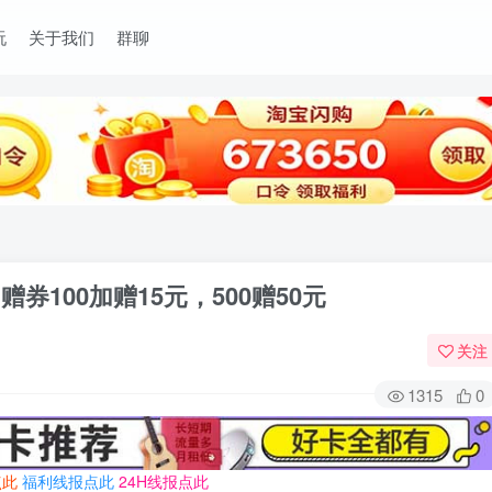
玩
关于我们
群聊
券100加赠15元，500赠50元
关注
1315
0
点此
福利线报点此
24H线报点此