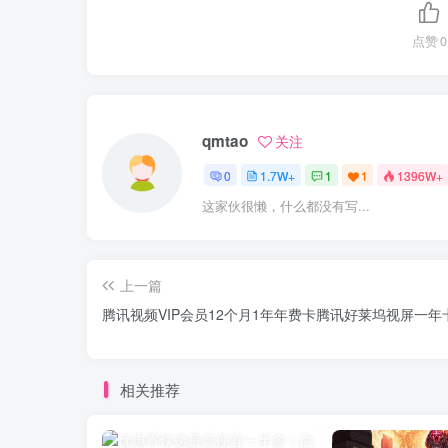
点赞
0
qmtao
关注
0
1.7W+
1
1
1396W+
这家伙很懒，什么都没有写...
上一篇
腾讯视频VIP会员12个月1年年费卡腾讯好莱坞视屏一年
相关推荐