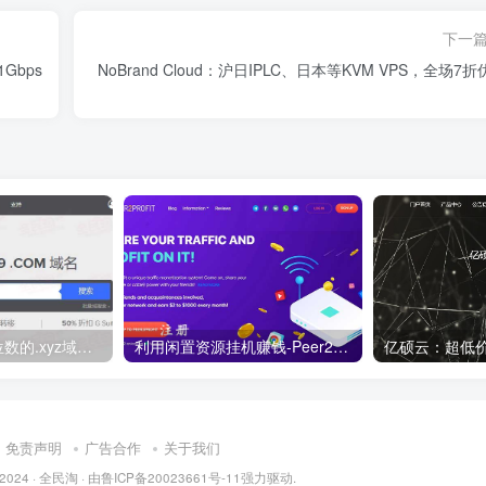
下一
1Gbps
NoBrand Cloud：沪日IPLC、日本等KVM VPS，全场7
便宜域名优惠 6位数的.xyz域名 注册10年 仅需5.89美元折33元！
利用闲置资源挂机赚钱-Peer2Profit ，支持windows,linux,Android多平台
免责声明
广告合作
关于我们
 2024 ·
全民淘
· 由
鲁ICP备20023661号-11
强力驱动.