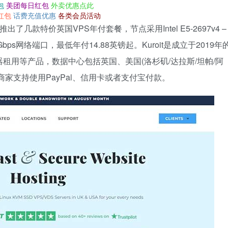
包
美团每日红包
外卖优惠点此
红包
话费充值优惠
各类会员活动
了几款特价英国VPS年付套餐，节点采用Intel E5-2697v4 –
盘，10Gbps网络端口，最低年付14.88英镑起。Kuroit是成立于2019年
租用等产品，数据中心包括英国、美国(洛杉矶/达拉斯/坦帕/阿
家支持使用PayPal、信用卡或者支付宝付款。