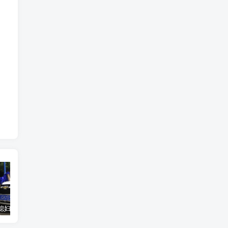
汽车之家媳妇当车模，四年大汇总，500多张媳妇图
优惠寄快递最高便宜一半多！白鸽惠递
GOG平台限时免费领取BUTCHER（屠夫）