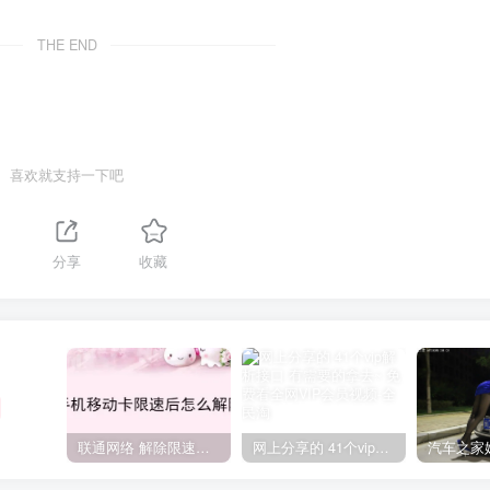
THE END
喜欢就支持一下吧
分享
收藏
联通网络 解除限速方法参考！畅享、畅玩、老白干等及其它地区自测了
网上分享的 41个vip解析接口 有需要的拿去~ 免费看全网VIP会员视频