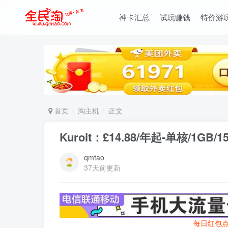
神卡汇总
试玩赚钱
特价游
首页
淘主机
正文
Kuroit：£14.88/年起-单核/1GB/
qmtao
37天前更新
每日红包