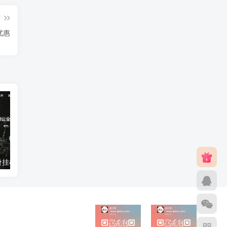
篇
折优惠
亿硕云：超低价挂机宝VPS每月4元起！全国多地，枣庄高防100G抗攻击
UOvZ上海电信cn2 nat产品上线,50M大带宽,月流量充足,终身七折70元/月起,适合跨国业务国际加速