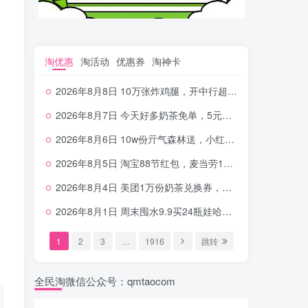
淘优惠
淘活动
优惠券
淘神卡
2026年8月8日 10万张炸鸡腿，开中行超给利，美团奶茶0.01，加油券，千问1.8~18.8体验金等
2026年8月7日 今天好多奶茶免单，5元农行省钱卡，京东抢0.01沪上，邮储5.88元等
2026年8月6日 10w份亓气森林送，小红书12元无门槛，中行电费30-10，0元柠檬水+0撸汉堡等
2026年8月5日 淘宝88节红包，麦当劳150万份柠檬水，三万份瑞幸免单，霸王9万份0.01券等
2026年8月4日 美团1万份奶茶兑换券，农行5E卡，中行支付超给利，美团领18个冰激凌，小米每天领2-6元等等
2026年8月1日 周末囤水9.9买24瓶娃哈哈，建行100元京东券，移动5元话费，麦当劳甜筒，交行立减金等
1
2
3
…
1916
跳转
全民淘微信公众号：qmtaocom