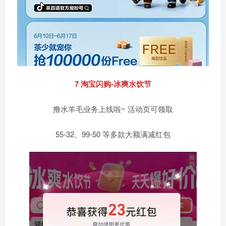
7 淘宝闪购-冰爽水饮节
撸水羊毛业务上线啦~ 活动页可领取
55-32、99-50 等多款大额满减红包