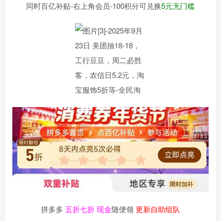
同时百亿补贴-右上角会员-100积分可兑换
5元无门槛
拼多多
五折七折 现金
随便领
更新自助组队