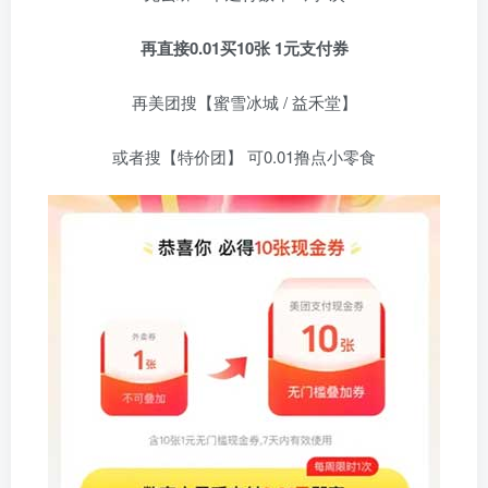
再直接0.01买10张 1元支付券
再美团搜【蜜雪冰城 / 益禾堂】
或者搜【特价团】 可0.01撸点小零食