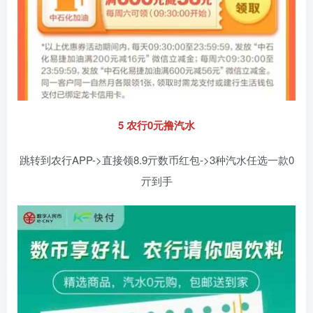
5 农行0元撸汽水
跳转到农行APP->直接领8.9亓数币红包->3种汽水任选一款0
亓到手