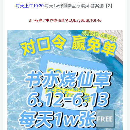
每天上午10:30
每天1w张🆓新品冰淇淋 答案选【2】
#小程序://书亦烧仙草/AEUE7y6USb1Gh4e