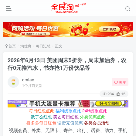
首页
淘优惠
每日汇总
正文
2026年6月13日 美团周末5折券，周末加油券，农
行0元撸汽水，书亦抢1万份饮品等
qmtao
关注
1个月前更新
284
15
每日红包点此
福利线报点此
24H线报点此
饿了么红包
美团每日红包
外卖优惠点此
拼多多每日红包
话费充值优惠
各类会员活动
视频会员、外卖、无限卡、寄件、出行、话费、助力、手机