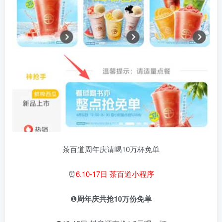
茶百道周年庆请喝10万杯免单
⏰
6.10-17日 茶百道小程序
❶
周年庆共抢10万份免单