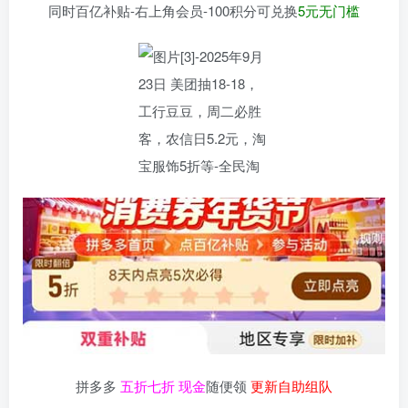
同时百亿补贴-右上角会员-100积分可兑换
5元无门槛
拼多多
五折七折 现金
随便领
更新自助组队