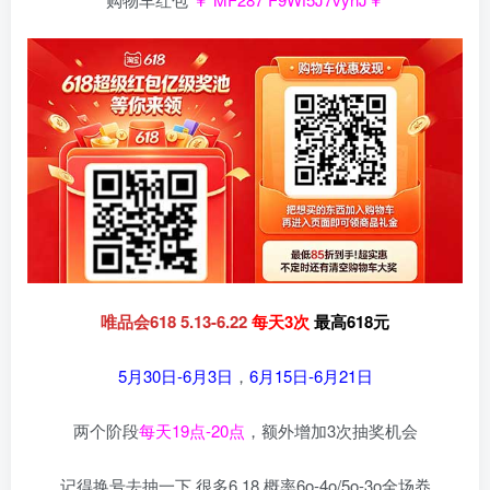
唯品会618 5.13-6.22
每天3次
最高618元
5月30日-6月3日
，
6月15日-6月21日
两个阶段
每天19点-20点
，额外增加3次抽奖机会
记得换号去抽一下 很多6.18 概率6o-4o/5o-3o全场奍