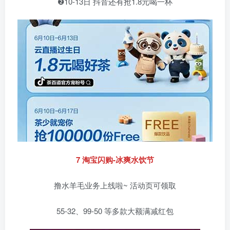
❷10-13日 抖音还有抢1.8元喝一杯
7 淘宝闪购-冰爽水饮节
撸水羊毛业务上线啦~ 活动页可领取
55-32、99-50 等多款大额满减红包