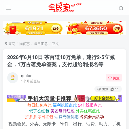
首页
淘优惠
每日汇总
正文
2026年6月10日 茶百道10万免单，建行2-5立减
金，1万古茗免单答案，支付超给利报名等
qmtao
关注
1个月前更新
329
11
每日红包点此
福利线报点此
24H线报点此
饿了么红包
美团每日红包
外卖优惠点此
拼多多每日红包
话费充值优惠
各类会员活动
视频会员、外卖、无限卡、寄件、出行、话费、助力、手机