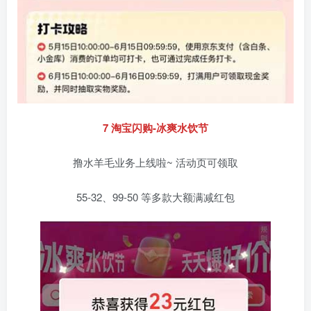
7 淘宝闪购-冰爽水饮节
撸水羊毛业务上线啦~ 活动页可领取
55-32、99-50 等多款大额满减红包