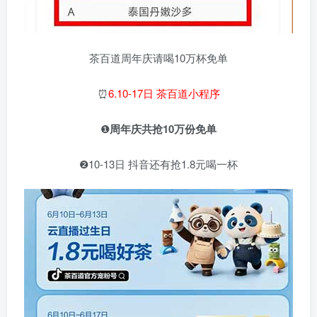
茶百道周年庆请喝10万杯免单
⏰
6.10-17日 茶百道小程序
❶
周年庆共抢10万份免单
❷10-13日 抖音还有抢1.8元喝一杯