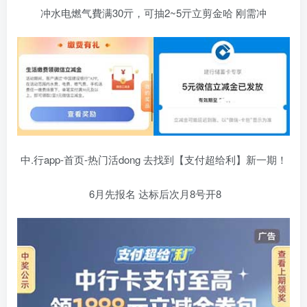
冲水电燃气費满30亓，可抽2~5亓立剪金哈 刚需冲
中.行app-首页-热门活dong 去找到【支付超给利】新一期！
6月先报名 达标后次月8号开8