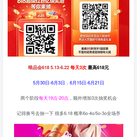
唯品会618 5.13-6.22
每天3次
最高618元
5月30日-6月3日
，
6月15日-6月21日
两个阶段
每天19点-20点
，额外增加3次抽奖机会
记得换号去抽一下 很多6.18 概率6o-4o/5o-3o全场奍