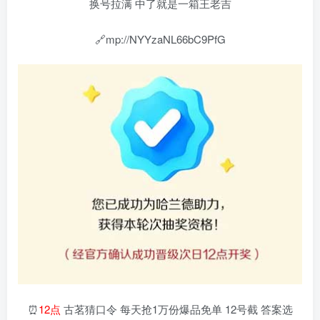
换号拉满 中了就是一箱王老吉
🔗
mp://NYYzaNL66bC9PfG
⏰
12点
古茗猜口令 每天抢1万份爆品免单 12号截 答案选