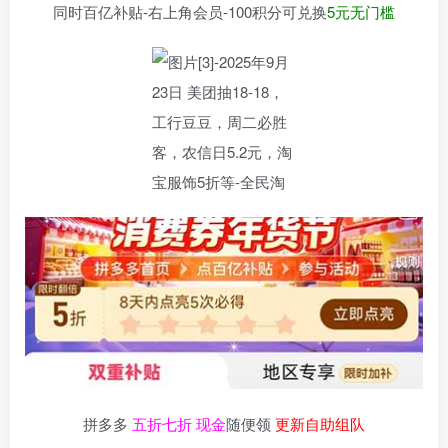
同时百亿补贴-右上角会员-100积分可兑换
5元无门槛
拼多多
五折七折 现金
随便领
更新自助组队