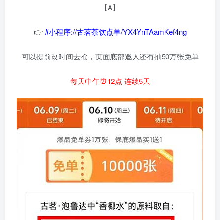
【A】
👉
#小程序://古茗茶饮点单/YX4YnTAamKef4ng
可以提前改时间去抢，页面底部邀人还有抽50万张免单
每天中午⏰12点 连续5天