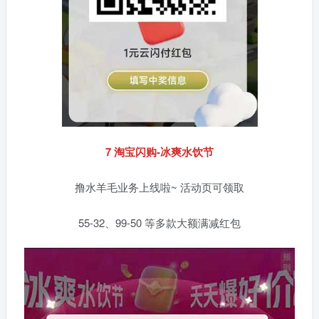
7 淘宝闪购-冰爽水饮节
撸水羊毛业务上线啦~ 活动页可领取
55-32、99-50 等多款大额满减红包