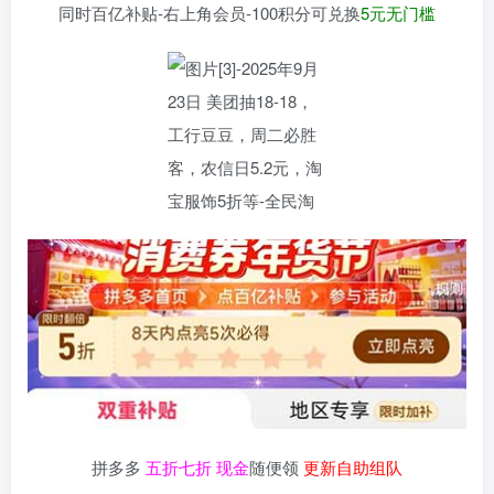
同时百亿补贴-右上角会员-100积分可兑换
5元无门槛
拼多多
五折七折 现金
随便领
更新自助组队