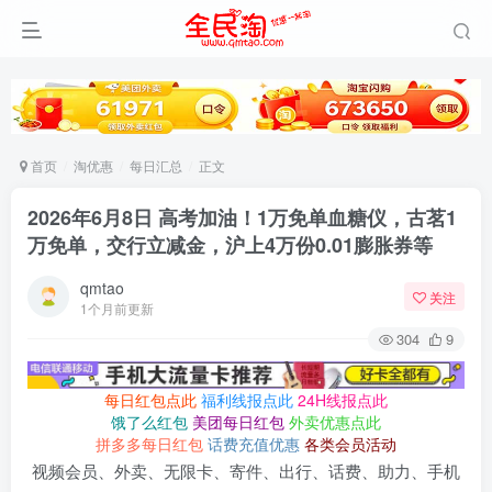
首页
淘优惠
每日汇总
正文
2026年6月8日 高考加油！1万免单血糖仪，古茗1
万免单，交行立减金，沪上4万份0.01膨胀券等
qmtao
关注
1个月前更新
304
9
每日红包点此
福利线报点此
24H线报点此
饿了么红包
美团每日红包
外卖优惠点此
拼多多每日红包
话费充值优惠
各类会员活动
视频会员、外卖、无限卡、寄件、出行、话费、助力、手机