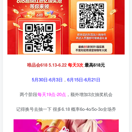
唯品会618 5.13-6.22
每天3次
最高618元
5月30日-6月3日
，
6月15日-6月21日
两个阶段
每天19点-20点
，额外增加3次抽奖机会
记得换号去抽一下 很多6.18 概率6o-4o/5o-3o全场奍