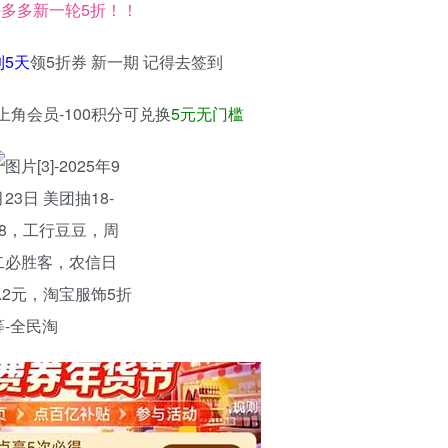
多多新一轮5折！！
到5天
领5折券 新一期 记得去签到
上角会员-100积分可兑换
5元无门槛