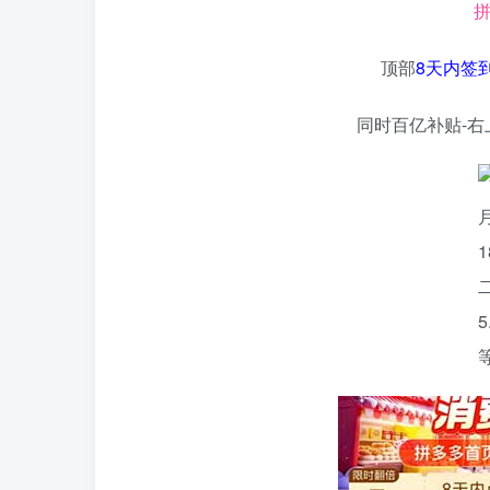
拼
顶部
8天内签
同时百亿补贴-右