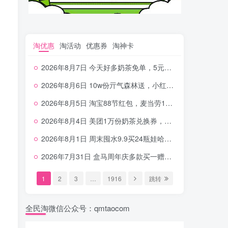
淘优惠
淘活动
优惠券
淘神卡
2026年8月7日 今天好多奶茶免单，5元农行省钱卡，京东抢0.01沪上，邮储5.88元等
2026年8月6日 10w份亓气森林送，小红书12元无门槛，中行电费30-10，0元柠檬水+0撸汉堡等
2026年8月5日 淘宝88节红包，麦当劳150万份柠檬水，三万份瑞幸免单，霸王9万份0.01券等
2026年8月4日 美团1万份奶茶兑换券，农行5E卡，中行支付超给利，美团领18个冰激凌，小米每天领2-6元等等
2026年8月1日 周末囤水9.9买24瓶娃哈哈，建行100元京东券，移动5元话费，麦当劳甜筒，交行立减金等
2026年7月31日 盒马周年庆多款买一赠一，饿了么拆红包，建行30立减金，农行领10元刷卡金等
1
2
3
…
1916
跳转
全民淘微信公众号：qmtaocom