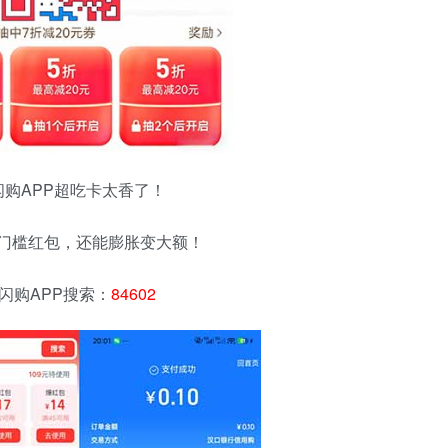
闪购APP超吃卡太香了！
元无门槛红包，还能膨胀变大额！
闪购APP搜索：
84602