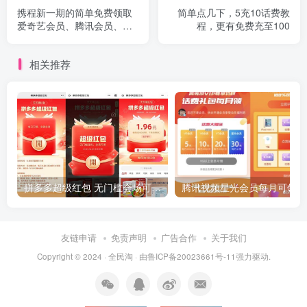
携程新一期的简单免费领取
简单点几下，5充10话费教
爱奇艺会员、腾讯会员、实
程，更有免费充至100
物等的方法
相关推荐
拼多多超级红包 无门槛会场可用 天天可领 最高88.88元
友链申请
免责声明
广告合作
关于我们
Copyright © 2024 ·
全民淘
· 由
鲁ICP备20023661号-11
强力驱动.