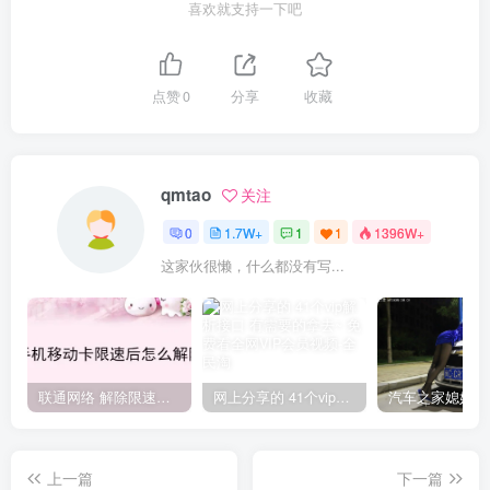
喜欢就支持一下吧
点赞
0
分享
收藏
qmtao
关注
0
1.7W+
1
1
1396W+
这家伙很懒，什么都没有写...
联通网络 解除限速方法参考！畅享、畅玩、老白干等及其它地区自测了
网上分享的 41个vip解析接口 有需要的拿去~ 免费看全网VIP会员视频
上一篇
下一篇