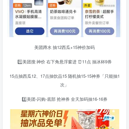
美团蹲水 抽12西瓜+15神价加码
1️⃣美团搜:神价 右下角悬浮窗进 ⏰11点 抽冰杯9券
15点抽西瓜12、17点抽饮品15 随机抽15-15神券「只能抽1
次」
2️⃣美团-闪购-底部 抢神券 全天加码抽16-16券