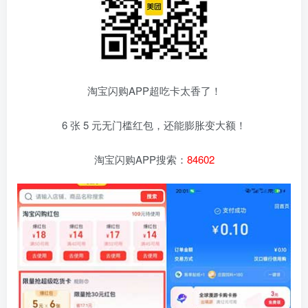
淘宝闪购APP超吃卡太香了！
6 张 5 元无门槛红包，还能膨胀变大额！
淘宝闪购APP搜索：
84602