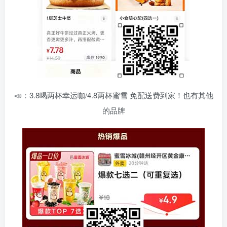
📣：3.8喝两杯幸运咖/4.8两杯蜜雪 免配送费到家！也有其他
的品牌