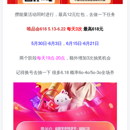
攒能量活动同时进行，最高12元红包，去做一下任务
唯品会618 5.13-6.22
每天3次
最高618元
5月30日-6月3日
，
6月15日-6月21日
两个阶段
每天19点-20点
，额外增加3次抽奖机会
记得换号去抽一下 很多6.18 概率6o-4o/5o-3o全场奍