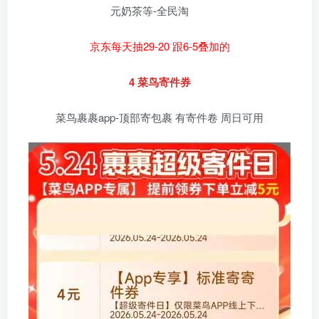
京东每天抽29-20 跟6-5叠加的
4 菜鸟寄件券
菜鸟裹裹app-顶部寄包裹 有寄件卷 周日可用