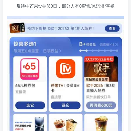
反馈中芒果tv会员3日，部分人有0蜜雪/冰淇淋/喜姐