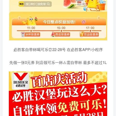
必胜客自带杯喝可乐⏰22-28号 在必胜客APP/小程序
先领一张0元券 到店领可乐一杯⚠️需自带杯 最多不超过1L