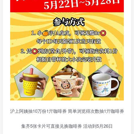
沪上阿姨抽10万份1亓咖啡券 简单浏览得次数抽1亓咖啡券
集齐5张卡片可直接兑换咖啡券 活动到5月26日