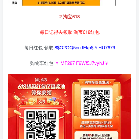
2 淘宝618
每日记得去领取 淘宝618红包
每日红包 领取
8$O2OQ5puJFkp$:// HU7679
购物车红包
￥ MF287 F9Wf5J7vyhJ￥