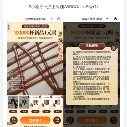
#小程序://沪上阿姨/WBSOnjlIoB8yGlr