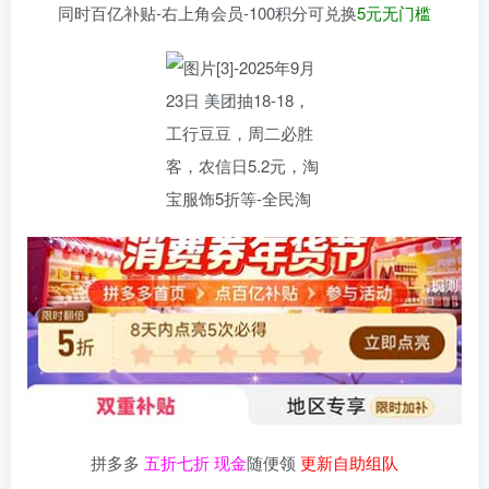
同时百亿补贴-右上角会员-100积分可兑换
5元无门槛
拼多多
五折七折 现金
随便领
更新自助组队