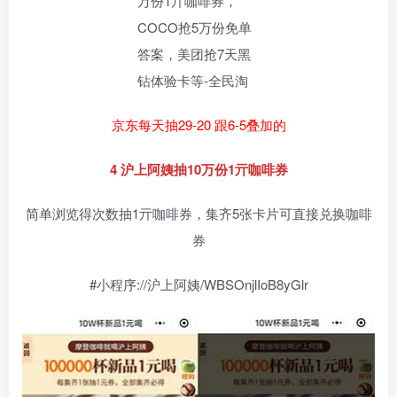
京东每天抽29-20 跟6-5叠加的
4 沪上阿姨抽10万份1亓咖啡券
简单浏览得次数抽1亓咖啡券，集齐5张卡片可直接兑换咖啡
券
#小程序://沪上阿姨/WBSOnjlIoB8yGlr