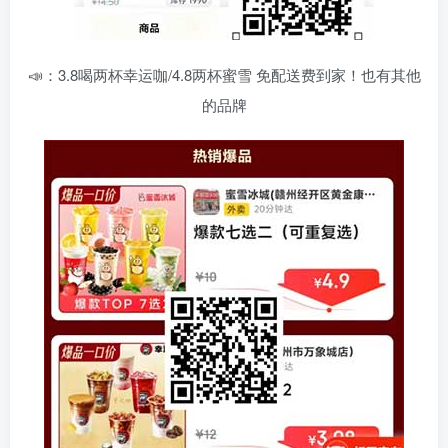
📣：3.8喝两杯幸运咖/4.8两杯蜜雪 免配送费到家！也有其他
的品牌