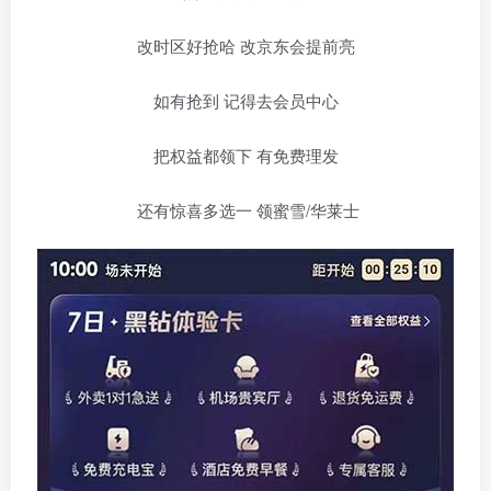
改时区好抢哈 改京东会提前亮
如有抢到 记得去会员中心
把权益都领下 有免费理发
还有惊喜多选一 领蜜雪/华莱士