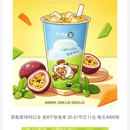
茶救星球对口令 抢8千张免单 20-21号⏰11点 每天4000张