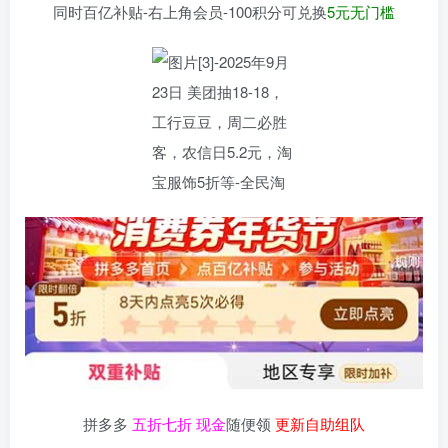
同时百亿补贴-右上角会员-100积分可兑换
5元无门槛
拼多多
五折七折 现金
随便领
更新自助组队