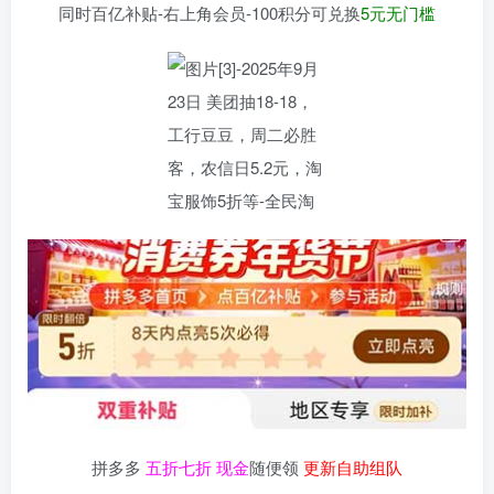
同时百亿补贴-右上角会员-100积分可兑换
5元无门槛
拼多多
五折七折 现金
随便领
更新自助组队