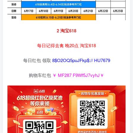
2 淘宝618
每日记得去禽 晚20点 淘宝618
每日红包 领取
8$O2OQ5puJFkp$:// HU7679
购物车红包
￥ MF287 F9Wf5J7vyhJ￥