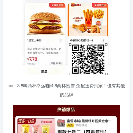
📣：3.8喝两杯幸运咖/4.8两杯蜜雪 免配送费到家！也有其他
的品牌