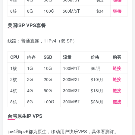
8核
8G
100G
500M/5T
$34
链接
美国ISP VPS套餐
线路：普通直连，1 IPv4（双ISP）
CPU
内存
SSD
流量
价格
购买
1核
1G
10G
100M/1T
$6/月
链接
2核
2G
20G
200M/2T
$10/月
链接
4核
4G
50G
300M/3T
$18/月
链接
8核
8G
100G
300M/5T
$28/月
链接
台湾原生IP VPS
ipv4和ipv6都为原生，移动用户快乐VPS，具体看测评。