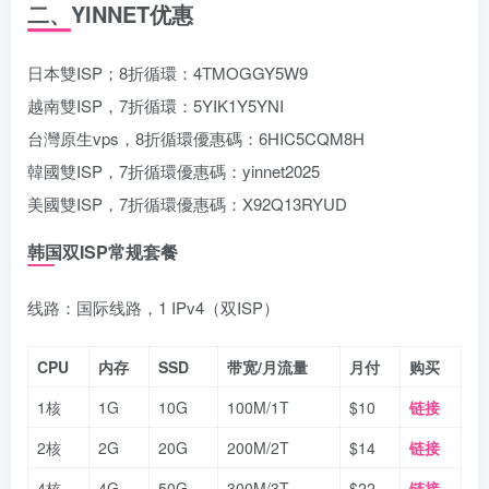
二、YINNET优惠
日本雙ISP；8折循環：4TMOGGY5W9
越南雙ISP，7折循環：5YIK1Y5YNI
台灣原生vps，8折循環優惠碼：6HIC5CQM8H
韓國雙ISP，7折循環優惠碼：yinnet2025
美國雙ISP，7折循環優惠碼：X92Q13RYUD
韩国双ISP常规套餐
线路：国际线路，1 IPv4（双ISP）
CPU
内存
SSD
带宽/月流量
月付
购买
1核
1G
10G
100M/1T
$10
链接
2核
2G
20G
200M/2T
$14
链接
4核
4G
50G
300M/3T
$22
链接