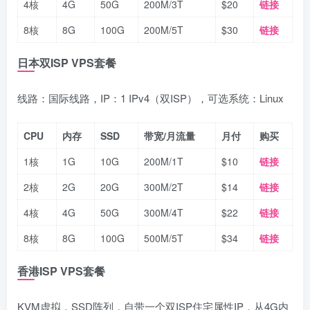
4核
4G
50G
200M/3T
$20
链接
8核
8G
100G
200M/5T
$30
链接
日本双ISP VPS套餐
线路：国际线路，IP：1 IPv4（双ISP），可选系统：Linux
CPU
内存
SSD
带宽/月流量
月付
购买
1核
1G
10G
200M/1T
$10
链接
2核
2G
20G
300M/2T
$14
链接
4核
4G
50G
300M/4T
$22
链接
8核
8G
100G
500M/5T
$34
链接
香港ISP VPS套餐
KVM虚拟，SSD阵列，自带一个双ISP住宅属性IP，从4G内