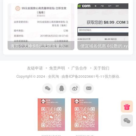
海南小天神卡5元无限流量办理的方法，5元流量不限量自行车来了
便宜域名优惠 6位数的.xyz
友链申请
免责声明
广告合作
关于我们
Copyright © 2024 ·
全民淘
· 由
鲁ICP备20023661号-11
强力驱动.