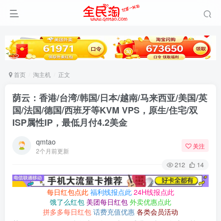
首页
淘主机
正文
荫云：香港/台湾/韩国/日本/越南/马来西亚/美国/英
国/法国/德国/西班牙等KVM VPS，原生/住宅/双
ISP属性IP，最低月付4.2美金
qmtao
关注
2个月前更新
212
14
每日红包点此
福利线报点此
24H线报点此
饿了么红包
美团每日红包
外卖优惠点此
拼多多每日红包
话费充值优惠
各类会员活动