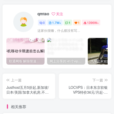
qmtao
关注
0
1.7W+
1
1
1396W+
这家伙很懒，什么都没有写...
联通网络 解除限速方法参考！畅享、畅玩、老白干等及其它地区自测了
网上分享的 41个vip解析接口 有需要的拿去~ 免费看全网VIP会员视频
上一篇
下一篇
Justhost五月5折起,新加坡/
LOCVPS：日本东京软银
日本/美国/加拿大机房,不限
VPS特价36元/月起-双
流量/支持免费换IP/免费换机
核/4GB内存/40GB
房
SSD/1000GB@450Mbps带
相关推荐
宽