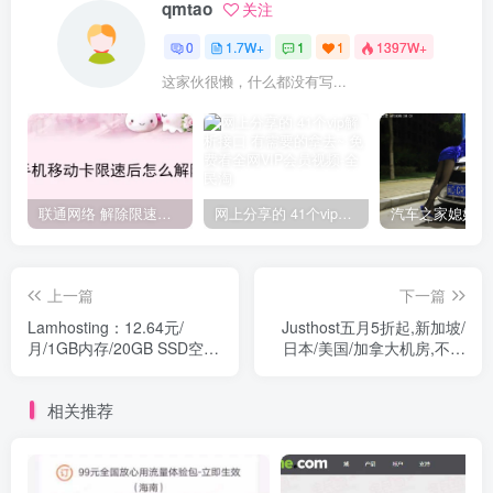
qmtao
关注
0
1.7W+
1
1
1397W+
这家伙很懒，什么都没有写...
联通网络 解除限速方法参考！畅享、畅玩、老白干等及其它地区自测了
网上分享的 41个vip解析接口 有需要的拿去~ 免费看全网VIP会员视频
上一篇
下一篇
Lamhosting：12.64元/
Justhost五月5折起,新加坡/
月/1GB内存/20GB SSD空
日本/美国/加拿大机房,不限
间/1TB流量/300Mbps端口/
流量/支持免费换IP/免费换机
共享IPv4/KVM/香港HGC，
房
相关推荐
独立IPv6