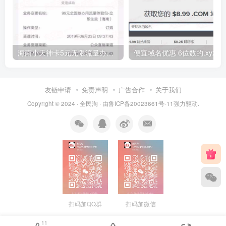
海南小天神卡5元无限流量办理的方法，5元流量不限量自行车来了
便宜域名优惠 6位数的.xyz
友链申请
免责声明
广告合作
关于我们
Copyright © 2024 ·
全民淘
· 由
鲁ICP备20023661号-11
强力驱动.
扫码加QQ群
扫码加微信
11