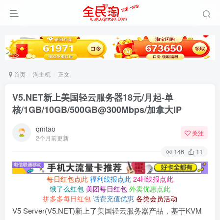
首页
淘主机
正文
V5.NET新上美国轻云服务器18元/月起-单
核/1GB/10GB/500GB@300Mbps/加拿大IP
qmtao
关注
2个月前更新
146
11
每日红包点此
福利线报点此
24H线报点此
饿了么红包
美团每日红包
外卖优惠点此
拼多多每日红包
话费充值优惠
各类会员活动
V5 Server(V5.NET)新上了美国轻云服务器产品，基于KVM