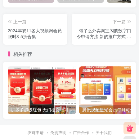
上一篇
下一篇
2024年双11各大视频网会员
饿了么外卖淘宝闪购数字口
限时3-5折合集
令申请方法 新的推广方式 新
的赚佣方法
相关推荐
拼多多超级红包 无门槛会场可用 天天可领 最高88.88元
友链申请
免责声明
广告合作
关于我们