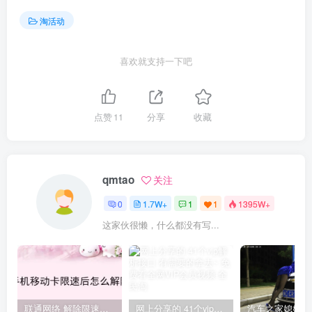
淘活动
喜欢就支持一下吧
点赞
11
分享
收藏
qmtao
关注
0
1.7W+
1
1
1395W+
这家伙很懒，什么都没有写...
联通网络 解除限速方法参考！畅享、畅玩、老白干等及其它地区自测了
网上分享的 41个vip解析接口 有需要的拿去~ 免费看全网VIP会员视频