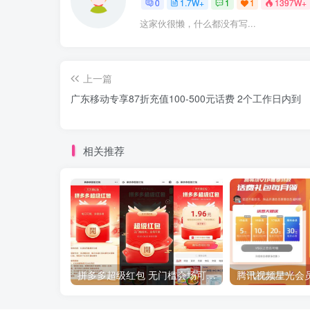
0
1.7W+
1
1
1397W+
这家伙很懒，什么都没有写...
上一篇
广东移动专享87折充值100-500元话费 2个工作日内到
相关推荐
拼多多超级红包 无门槛会场可用 天天可领 最高88.88元