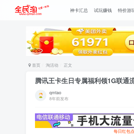
神卡汇总
试玩赚钱
特价游
首页
淘活动
正文
腾讯王卡生日专属福利领1G联通流
qmtao
8年前发布
每日红包