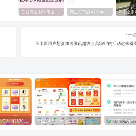
联通网络 解除限速方法参考！畅享、畅玩、老白干等及其它地区自测了
网上分享的 41个vip解析接口 有需要的拿去~ 免费看全网VIP会员视频
下一
王卡新用户想参加送腾讯超级会员SVIP的活动进来看
腾讯视频星光会员每月可领30元话费 V7会员降权每月限量
淘宝APP签到领红包最高可中88元淘宝红包