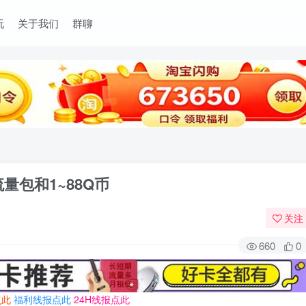
玩
关于我们
群聊
量包和1~88Q币
关注
660
0
点此
福利线报点此
24H线报点此