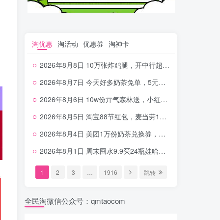
淘优惠
淘活动
优惠券
淘神卡
2026年8月8日 10万张炸鸡腿，开中行超给利，美团奶茶0.01，加油券，千问1.8~18.8体验金等
2026年8月7日 今天好多奶茶免单，5元农行省钱卡，京东抢0.01沪上，邮储5.88元等
2026年8月6日 10w份亓气森林送，小红书12元无门槛，中行电费30-10，0元柠檬水+0撸汉堡等
2026年8月5日 淘宝88节红包，麦当劳150万份柠檬水，三万份瑞幸免单，霸王9万份0.01券等
2026年8月4日 美团1万份奶茶兑换券，农行5E卡，中行支付超给利，美团领18个冰激凌，小米每天领2-6元等等
2026年8月1日 周末囤水9.9买24瓶娃哈哈，建行100元京东券，移动5元话费，麦当劳甜筒，交行立减金等
1
2
3
…
1916
跳转
全民淘微信公众号：qmtaocom