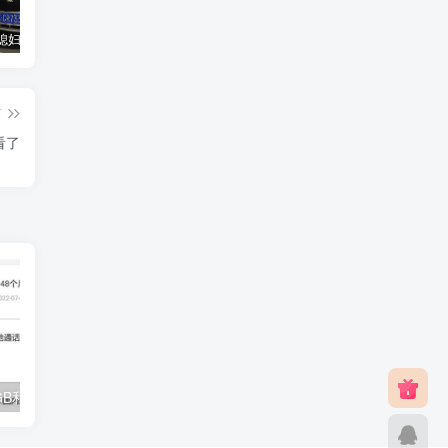
汽车之家媳妇当车模，四年大汇总，500多张媳妇图
优惠寄快递最高便宜一半多！白鸽惠递
GOG平台限时免费领取BUTCHER（屠夫）
篇
看了
广东移动8元8GB和20元不限流量，办理渠道
抖音商城 低价秒杀 0.01元或低价包邮购买实物 每日都可参与