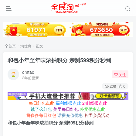
首页
淘优惠
正文
和包小年至年味浓抽积分 亲测599积分秒到
qmtao
关注
2年前更新
208
0
每日红包点此
福利线报点此
24H线报点此
饿了么红包
美团每日红包
外卖优惠点此
拼多多每日红包
话费充值优惠
各类会员活动
和包小年至年味浓抽积分 亲测599积分秒到