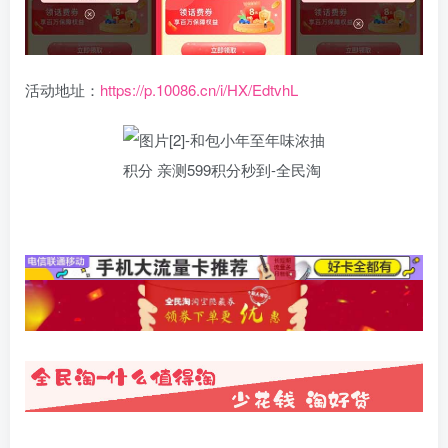
活动地址：
https://p.10086.cn/i/HX/EdtvhL