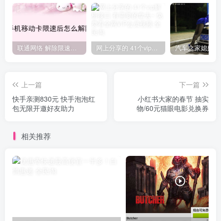
联通网络 解除限速方法参考！畅享、畅玩、老白干等及其它地区自测了
网上分享的 41个vip解析接口 有需要的拿去~ 免费看全网VIP会员视频
上一篇
下一篇
快手亲测830元 快手泡泡红
小红书大家的春节 抽实
包无限开邀好友助力
物/60元猫眼电影兑换券
相关推荐