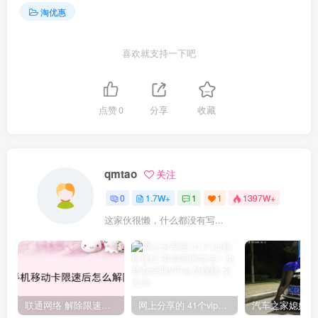
淘优惠
喜欢就支持一下吧
点赞
0
分享
收藏
qmtao
关注
0
1.7W+
1
1
1397W+
这家伙很懒，什么都没有写...
联通网络 解除限速方法参考！畅享、畅玩、老白干等及其它地区自测了
网上分享的 41个vip解析接口 有需要的拿去~ 免费看全网VIP会员视频