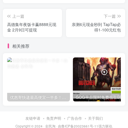
上一篇
下一篇
高德集年夜饭卡赢8888元现
亲测6元现金秒到 TapTap必
金 2月9日可提现
得1-100元红包
相关推荐
优惠寄快递最高便宜一半多！白鸽惠递
G
友链申请
免责声明
广告合作
关于我们
Copyright © 2024 ·
全民淘
· 由
鲁ICP备20023661号-11
强力驱动.