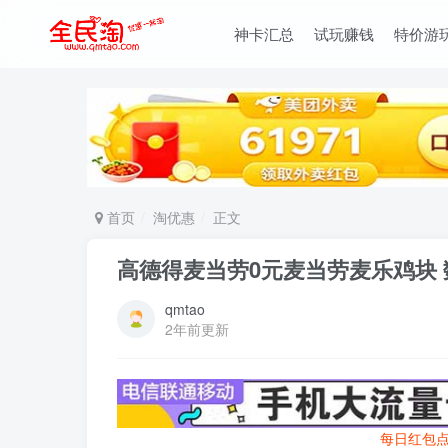
神卡汇总
试玩赚钱
特价游
首页
淘优惠
正文
高德得麦当劳0元麦当劳麦乐鸡块
qmtao
2年前更新
每日红包