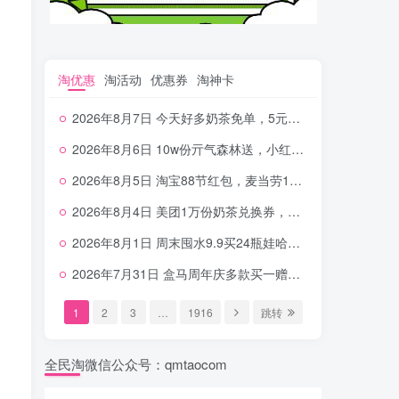
淘优惠
淘活动
优惠券
淘神卡
2026年8月7日 今天好多奶茶免单，5元农行省钱卡，京东抢0.01沪上，邮储5.88元等
2026年8月6日 10w份亓气森林送，小红书12元无门槛，中行电费30-10，0元柠檬水+0撸汉堡等
2026年8月5日 淘宝88节红包，麦当劳150万份柠檬水，三万份瑞幸免单，霸王9万份0.01券等
2026年8月4日 美团1万份奶茶兑换券，农行5E卡，中行支付超给利，美团领18个冰激凌，小米每天领2-6元等等
2026年8月1日 周末囤水9.9买24瓶娃哈哈，建行100元京东券，移动5元话费，麦当劳甜筒，交行立减金等
2026年7月31日 盒马周年庆多款买一赠一，饿了么拆红包，建行30立减金，农行领10元刷卡金等
1
2
3
…
1916
跳转
全民淘微信公众号：qmtaocom