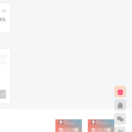
篇
8元
联通卡用户可办理 5G优享9.9元5G会员权益包 20G流量和 享受 5G速率
广东移动 免费领取10G七天流量+免费一年黄金会员（每月5折视听会员、1G流量等）