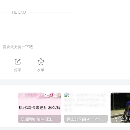
THE END
喜欢就支持一下吧
分享
收藏
联通网络 解除限速方法参考！畅享、畅玩、老白干等及其它地区自测了
网上分享的 41个vip解析接口 有需要的拿去~ 免费看全网VIP会员视频