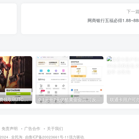
下一
网商银行五福必得1.88~88
GOG平台限时免费领取BUTCHER（屠夫）
0.1元开7天优酷黄金会员 可反复开通需要关闭自动续费
免责声明
广告合作
关于我们
 2024 ·
全民淘
· 由
鲁ICP备20023661号-11
强力驱动.