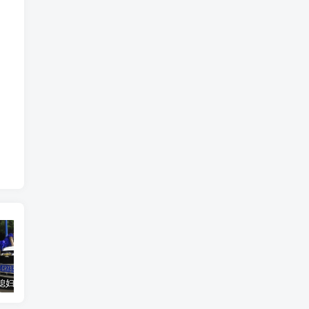
汽车之家媳妇当车模，四年大汇总，500多张媳妇图
优惠寄快递最高便宜一半多！白鸽惠递
GOG平台限时免费领取BUTCHER（屠夫）