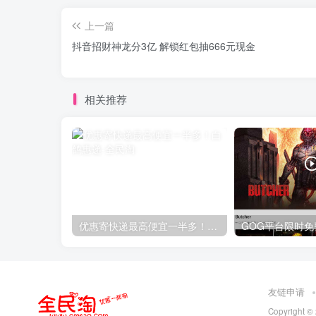
上一篇
抖音招财神龙分3亿 解锁红包抽666元现金
相关推荐
优惠寄快递最高便宜一半多！白鸽惠递
友链申请
Copyright ©