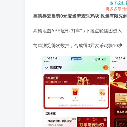
饿了么红
拼多多每日
高德得麦当劳0元麦当劳麦乐鸡块 数量有限先
高德地图APP底部“打车”->下拉点轮播图进入
简单浏览得次数抽，合成得0亓麦乐鸡块10块