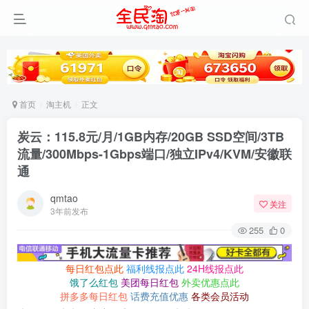
首页
淘主机
正文
炭云：115.8元/月/1GB内存/20GB SSD空间/3TB
流量/300Mbps-1Gbps端口/独立IPv4/KVM/安徽联
通
qmtao
关注
3年前发布
255
0
每日红包点此
福利线报点此
24H线报点此
饿了么红包
美团每日红包
外卖优惠点此
拼多多每日红包
话费充值优惠
各类会员活动