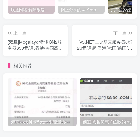
联通网络 解除限速方法参考！畅享、畅玩、老白干等及其它地区自测了
网上分享的 41个vip解析接口 有需要的拿去~ 免费看全网VIP会员视频
上一篇
下一篇
[双旦]Megalayer香港CN2服
V5.NET上架新云服务器8折
务器399元/月,香港/美国高配
20元/月起,香港/韩国/德国/荷
VPS/8核,16G内存,240G
兰机房可选
SSD,3IP,199元/月起
相关推荐
海南小天神卡5元无限流量办理的方法，5元流量不限量自行车来了
便宜域名优惠 6位数的.xyz