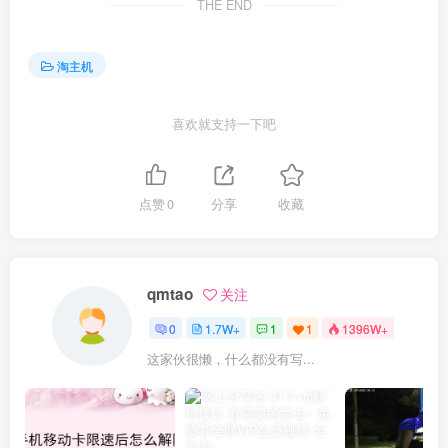
THE END
淘主机
喜欢就支持一下吧
点赞
0
分享
收藏
qmtao
关注
0
1.7W+
1
1
1396W+
这家伙很懒，什么都没有写...