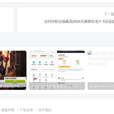
下一
云闪付积点抽最高2024元银联红包/1-5元还
GOG平台限时免费领取BUTCHER（屠夫）
0.1元开7天优酷黄金会员 可反复开通需要关闭自动续费
免责声明
广告合作
关于我们