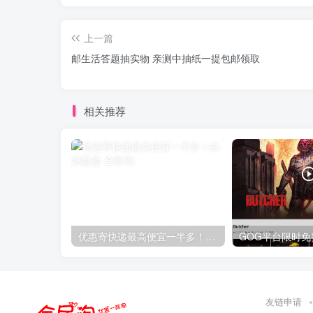
上一篇
邮生活答题抽实物 亲测中抽纸一提包邮领取
相关推荐
优惠寄快递最高便宜一半多！白鸽惠递
友链申请