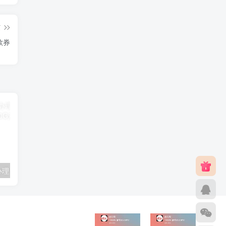
篇
款券
联通卡用户可办理 5G优享9.9元5G会员权益包 20G流量和 享受 5G速率
广东移动 免费领取10G七天流量+免费一年黄金会员（每月5折视听会员、1G流量等）