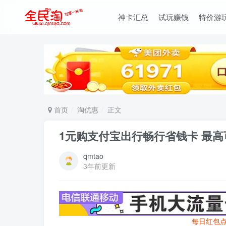
神卡汇总
试玩赚钱
特价游
首页
淘优惠
正文
1元购支付宝出行畅行省钱卡 最高
qmtao
3年前更新
每日红包