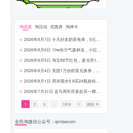
淘优惠
淘活动
优惠券
淘神卡
2026年8月7日 今天好多奶茶免单，5元农行省钱卡，京东抢0.01沪上，邮储5.88元等
2026年8月6日 10w份亓气森林送，小红书12元无门槛，中行电费30-10，0元柠檬水+0撸汉堡等
2026年8月5日 淘宝88节红包，麦当劳150万份柠檬水，三万份瑞幸免单，霸王9万份0.01券等
2026年8月4日 美团1万份奶茶兑换券，农行5E卡，中行支付超给利，美团领18个冰激凌，小米每天领2-6元等等
2026年8月1日 周末囤水9.9买24瓶娃哈哈，建行100元京东券，移动5元话费，麦当劳甜筒，交行立减金等
2026年7月31日 盒马周年庆多款买一赠一，饿了么拆红包，建行30立减金，农行领10元刷卡金等
1
2
3
…
1916
跳转
全民淘微信公众号：qmtaocom