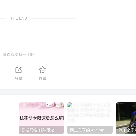
THE END
喜欢就支持一下吧
分享
收藏
联通网络 解除限速方法参考！畅享、畅玩、老白干等及其它地区自测了
网上分享的 41个vip解析接口 有需要的拿去~ 免费看全网VIP会员视频