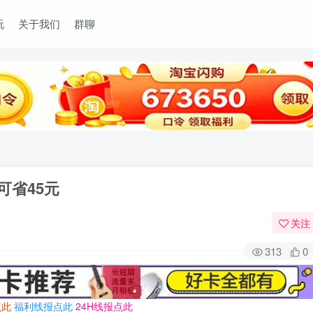
玩
关于我们
群聊
可省45元
关注
313
0
点此
福利线报点此
24H线报点此