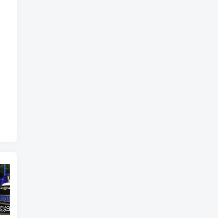
汽车之家媳妇当车模，四年大汇总，500多张媳妇图
优惠寄快递最高便宜一半多！白鸽惠递
GOG平台限时免费领取BUTCHER（屠夫）