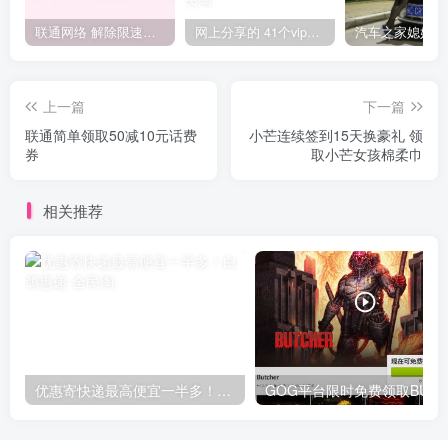
联通网络 解除限速方法参考！畅享、畅玩、老白干等及其它地区自测了
网上分享的 41个vip解析接口 有需要的拿去~ 免费看全网VIP会员视频
上一篇
下一篇
联通简单领取50减10元话费
小芒连续签到15天换豪礼 领
券
取小芒女孩棉柔巾
相关推荐
优惠寄快递最高便宜一半多！白鸽惠递
G