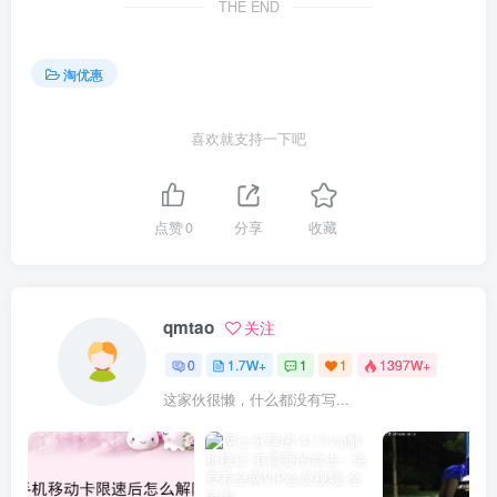
THE END
淘优惠
喜欢就支持一下吧
点赞
0
分享
收藏
qmtao
关注
0
1.7W+
1
1
1397W+
这家伙很懒，什么都没有写...