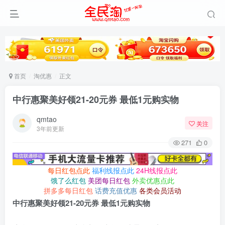
首页
淘优惠
正文
中行惠聚美好领21-20元券 最低1元购实物
qmtao
关注
3年前更新
271
0
每日红包点此
福利线报点此
24H线报点此
饿了么红包
美团每日红包
外卖优惠点此
拼多多每日红包
话费充值优惠
各类会员活动
中行惠聚美好领21-20元券 最低1元购实物