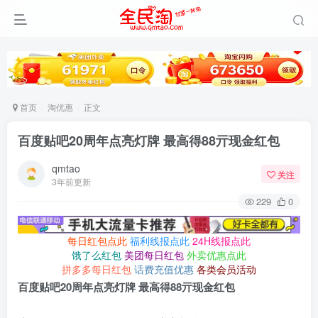
首页
淘优惠
正文
百度贴吧20周年点亮灯牌 最高得88亓现金红包
qmtao
关注
3年前更新
229
0
每日红包点此
福利线报点此
24H线报点此
饿了么红包
美团每日红包
外卖优惠点此
拼多多每日红包
话费充值优惠
各类会员活动
百度贴吧20周年点亮灯牌 最高得88亓现金红包