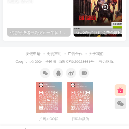
优惠寄快递最高便宜一半多！白鸽惠递
G
友链申请
免责声明
广告合作
关于我们
Copyright © 2024 ·
全民淘
· 由
鲁ICP备20023661号-11
强力驱动.
扫码加QQ群
扫码加微信