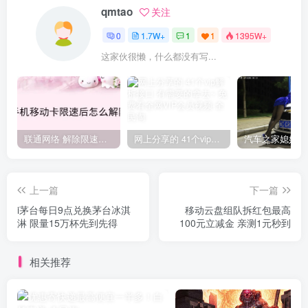
qmtao
关注
0
1.7W+
1
1
1395W+
这家伙很懒，什么都没有写...
联通网络 解除限速方法参考！畅享、畅玩、老白干等及其它地区自测了
网上分享的 41个vip解析接口 有需要的拿去~ 免费看全网VIP会员视频
上一篇
下一篇
i茅台每日9点兑换茅台冰淇
移动云盘组队拆红包最高
淋 限量15万杯先到先得
100元立减金 亲测1元秒到
相关推荐