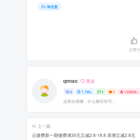
淘优惠
点赞
0
qmtao
关注
0
1.7W+
1
1
1398W+
这家伙很懒，什么都没有写...
上一篇
云缴费新一期缴费满30元立减2.8-18.8 亲测立减2.8元