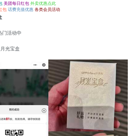
包
美团每日红包
外卖优惠点此
红包
话费充值优惠
各类会员活动
盒
热门活动中
薅月光宝盒