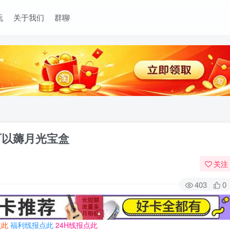
玩
关于我们
群聊
可以薅月光宝盒
关注
403
0
点此
福利线报点此
24H线报点此