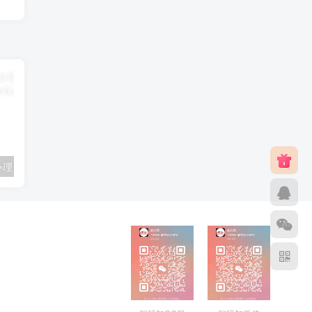
联通卡用户可办理 5G优享9.9元5G会员权益包 20G流量和 享受 5G速率
广东移动 免费领取10G七天流量+免费一年黄金会员（每月5折视听会员、1G流量等）