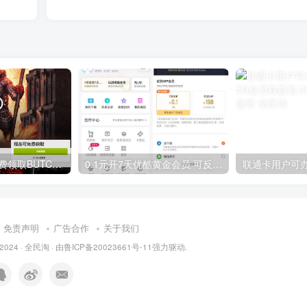
GOG平台限时免费领取BUTCHER（屠夫）
0.1元开7天优酷黄金会员 可反复开通需要关闭自动续费
免责声明
广告合作
关于我们
 2024 ·
全民淘
· 由
鲁ICP备20023661号-11
强力驱动.