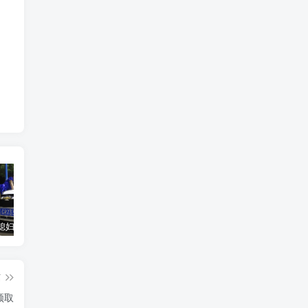
汽车之家媳妇当车模，四年大汇总，500多张媳妇图
优惠寄快递最高便宜一半多！白鸽惠递
GOG平台限时免费领取BUTCHER（屠夫）
篇
领取