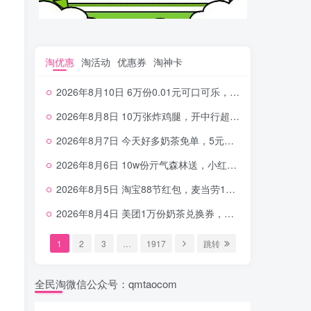
淘优惠
淘活动
优惠券
淘神卡
2026年8月10日 6万份0.01元可口可乐，每天1分钱喝古茗连续4天，浦发抽一元喝奶茶等
2026年8月8日 10万张炸鸡腿，开中行超给利，美团奶茶0.01，加油券，千问1.8~18.8体验金等
2026年8月7日 今天好多奶茶免单，5元农行省钱卡，京东抢0.01沪上，邮储5.88元等
2026年8月6日 10w份亓气森林送，小红书12元无门槛，中行电费30-10，0元柠檬水+0撸汉堡等
2026年8月5日 淘宝88节红包，麦当劳150万份柠檬水，三万份瑞幸免单，霸王9万份0.01券等
2026年8月4日 美团1万份奶茶兑换券，农行5E卡，中行支付超给利，美团领18个冰激凌，小米每天领2-6元等等
1
2
3
…
1917
跳转
全民淘微信公众号：qmtaocom