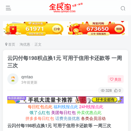
首页
淘优惠
正文
云闪付每198积点换1元 可用于信用卡还款等 一周
三次
qmtao
关注
3年前更新
328
0
每日红包点此
福利线报点此
24H线报点此
饿了么红包
美团每日红包
外卖优惠点此
拼多多每日红包
话费充值优惠
各类会员活动
云闪付每198积点换1元 可用于信用卡还款等 一周三次