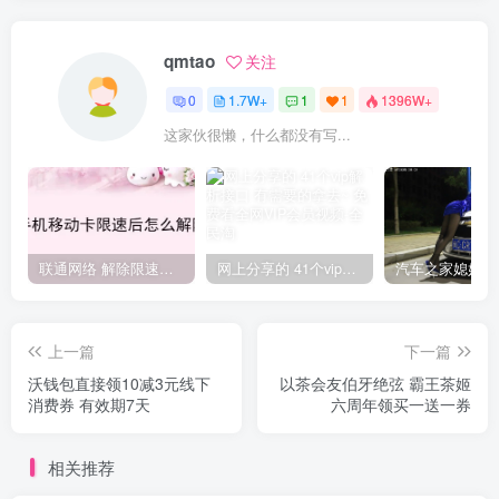
qmtao
关注
0
1.7W+
1
1
1396W+
这家伙很懒，什么都没有写...
联通网络 解除限速方法参考！畅享、畅玩、老白干等及其它地区自测了
网上分享的 41个vip解析接口 有需要的拿去~ 免费看全网VIP会员视频
上一篇
下一篇
沃钱包直接领10减3元线下
以茶会友伯牙绝弦 霸王茶姬
消费券 有效期7天
六周年领买一送一券
相关推荐