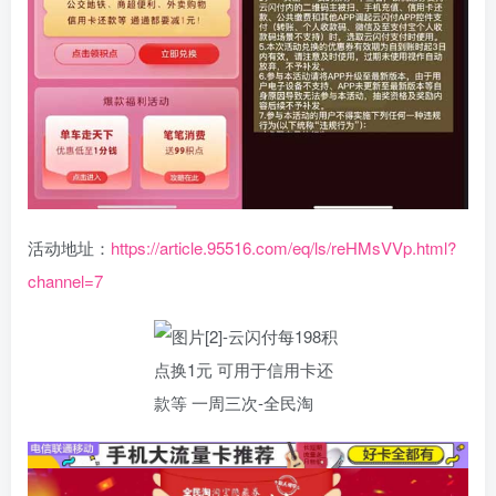
活动地址：
https://article.95516.com/eq/ls/reHMsVVp.html?
channel=7