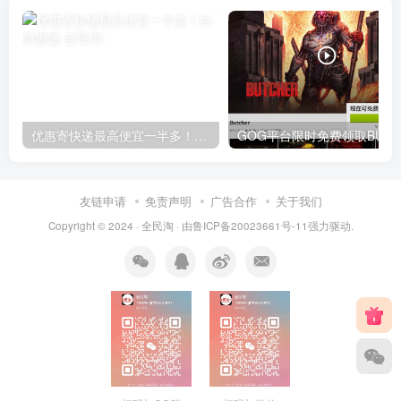
优惠寄快递最高便宜一半多！白鸽惠递
G
友链申请
免责声明
广告合作
关于我们
Copyright © 2024 ·
全民淘
· 由
鲁ICP备20023661号-11
强力驱动.