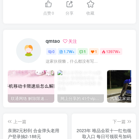
点赞
0
分享
收藏
qmtao
关注
0
1.7W+
1
1
1397W+
这家伙很懒，什么都没有写...
联通网络 解除限速方法参考！畅享、畅玩、老白干等及其它地区自测了
网上分享的 41个vip解析接口 有需要的拿去~ 免费看全网VIP会员视频
上一篇
下一篇
亲测2元秒到 合金弹头老用
2023年 唯品会双十一红包领
户登录抽2-188元
取入口 每日可领双号加码