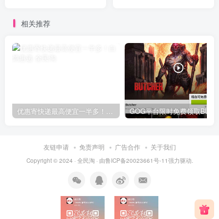
相关推荐
优惠寄快递最高便宜一半多！白鸽惠递
G
友链申请
免责声明
广告合作
关于我们
Copyright © 2024 ·
全民淘
· 由
鲁ICP备20023661号-11
强力驱动.