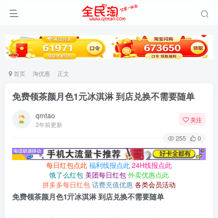
首页
淘优惠
正文
免费领茶颜月色1元冰淇淋 到店兑换不需要随单
qmtao
关注
3年前更新
255
0
每日红包点此
福利线报点此
24H线报点此
饿了么红包
美团每日红包
外卖优惠点此
拼多多每日红包
话费充值优惠
各类会员活动
免费领茶颜月色1亓冰淇淋 到店兑换不需要随单