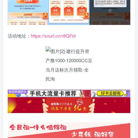
活动地址：
https://sourl.cn/r8QFid