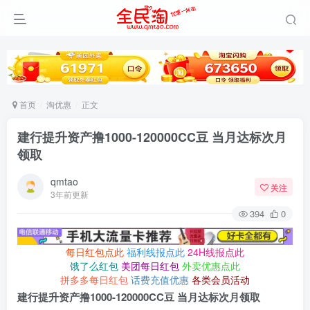
首页
淘优惠
正文
建行提升资产撸1000-120000CC豆 当月达标次月
领取
qmtao
关注
3年前更新
394
0
每日红包点此
福利线报点此
24H线报点此
饿了么红包
美团每日红包
外卖优惠点此
拼多多每日红包
话费充值优惠
各类会员活动
建行提升资产撸1000-120000CC豆 当月达标次月领取