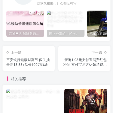
这家伙很懒，什么都没有写...
联通网络 解除限速方法参考！畅享、畅玩、老白干等及其它地区自测了
网上分享的 41个vip解析接口 有需要的拿去~ 免费看全网VIP会员视频
上一篇
下一篇
平安银行健康财富节 闯关抽
亲测1.08元支付宝消费红包
最高18.88+瓜分100万现金
秒到 支付宝易方达领消费红
包
相关推荐