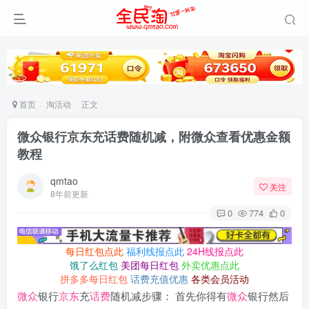
首页
淘活动
正文
微众银行京东充话费随机减，附微众查看优惠金额
教程
qmtao
关注
8年前更新
0
774
0
每日红包点此
福利线报点此
24H线报点此
饿了么红包
美团每日红包
外卖优惠点此
拼多多每日红包
话费充值优惠
各类会员活动
微众
银行
京东
充
话费
随机减步骤： 首先你得有
微众
银行然后