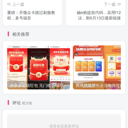
上一篇
下一篇
重磅：开微众卡跳过刷脸教
融e购提前代码，采用f12
程，多号福音
法，附6月13日最新链接
相关推荐
拼多多超级红包 无门槛会场可用 天天可领 最高88.88元
评论
抢沙发
请登录后发表评论