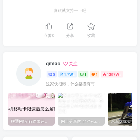
喜欢就支持一下吧
点赞
0
分享
收藏
qmtao
关注
0
1.7W+
1
1
1397W+
这家伙很懒，什么都没有写...
联通网络 解除限速方法参考！畅享、畅玩、老白干等及其它地区自测了
网上分享的 41个vip解析接口 有需要的拿去~ 免费看全网VIP会员视频