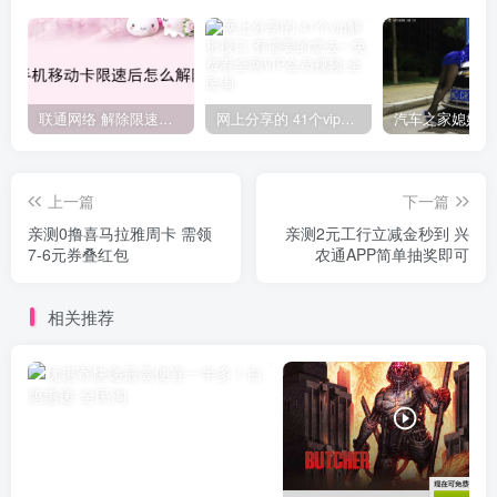
联通网络 解除限速方法参考！畅享、畅玩、老白干等及其它地区自测了
网上分享的 41个vip解析接口 有需要的拿去~ 免费看全网VIP会员视频
上一篇
下一篇
亲测0撸喜马拉雅周卡 需领
亲测2元工行立减金秒到 兴
7-6元券叠红包
农通APP简单抽奖即可
相关推荐