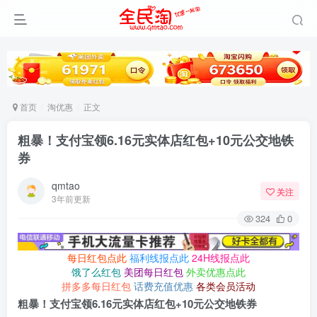
首页
淘优惠
正文
粗暴！支付宝领6.16元实体店红包+10元公交地铁
券
qmtao
关注
3年前更新
324
0
每日红包点此
福利线报点此
24H线报点此
饿了么红包
美团每日红包
外卖优惠点此
拼多多每日红包
话费充值优惠
各类会员活动
粗暴！支付宝领6.16元实体店红包+10元公交地铁券