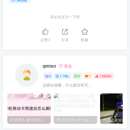
喜欢就支持一下吧
点赞
0
分享
收藏
qmtao
关注
0
1.7W+
1
1
1398W+
这家伙很懒，什么都没有写...
联通网络 解除限速方法参考！畅享、畅玩、老白干等及其它地区自测了
网上分享的 41个vip解析接口 有需要的拿去~ 免费看全网VIP会员视频