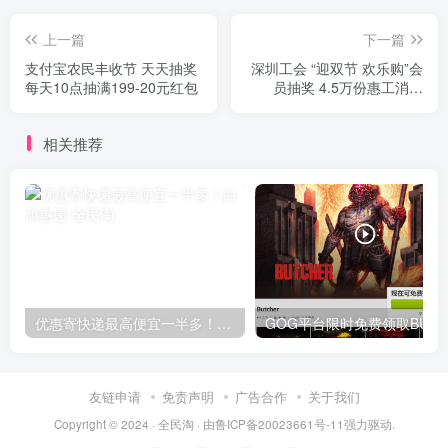
上一篇
下一篇
支付宝农民丰收节 天天抽奖
深圳工会 “迎双节 欢乐购”会
每天10点抽满199-20元红包
员抽奖 4.5万份惠工消费
券、疗养券等
相关推荐
优惠寄快递最高便宜一半多！白鸽惠递
G
友链申请
免责声明
广告合作
关于我们
Copyright © 2024 ·
全民淘
· 由
鲁ICP备20023661号-11
强力驱动.