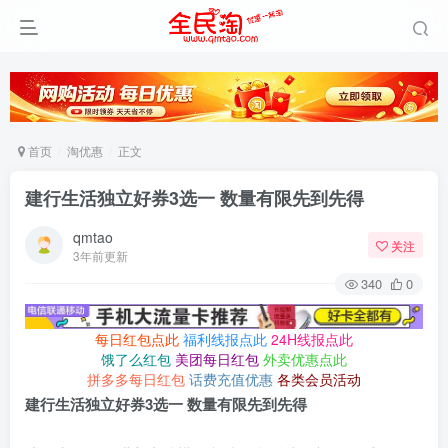
首页
淘优惠
正文
建行生活独立好券3选一 数量有限先到先得
qmtao
关注
3年前更新
340
0
每日红包点此
福利线报点此
24H线报点此
饿了么红包
美团每日红包
外卖优惠点此
拼多多每日红包
话费充值优惠
各类会员活动
建行生活独立好券3选一 数量有限先到先得