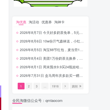
淘优惠
淘活动
优惠券
淘神卡
2026年8月7日 今天好多奶茶免单，5元农行省钱卡，京东抢0.01沪上，邮储5.88元等
2026年8月6日 10w份亓气森林送，小红书12元无门槛，中行电费30-10，0元柠檬水+0撸汉堡等
2026年8月5日 淘宝88节红包，麦当劳150万份柠檬水，三万份瑞幸免单，霸王9万份0.01券等
2026年8月4日 美团1万份奶茶兑换券，农行5E卡，中行支付超给利，美团领18个冰激凌，小米每天领2-6元等等
2026年8月1日 周末囤水9.9买24瓶娃哈哈，建行100元京东券，移动5元话费，麦当劳甜筒，交行立减金等
2026年7月31日 盒马周年庆多款买一赠一，饿了么拆红包，建行30立减金，农行领10元刷卡金等
1
2
3
…
1916
跳转
全民淘微信公众号：qmtaocom