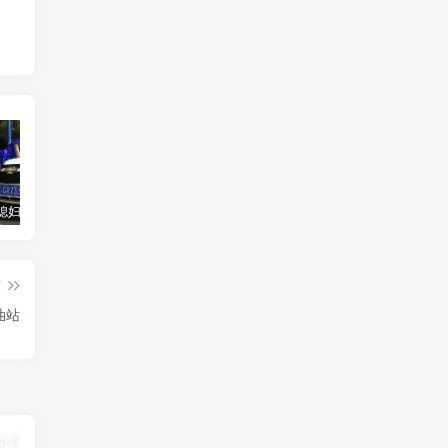
汽车之家媳妇当车模，四年大汇总，500多张媳妇图
优惠寄快递最高便宜一半多！白鸽惠递
GOG平台限时免费领取BUTCHER（屠夫）
篇
油站