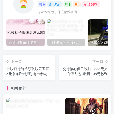
0
1.7W+
1
1
1396W+
这家伙很懒，什么都没有写...
联通网络 解除限速方法参考！畅享、畅玩、老白干等及其它地区自测了
网上分享的 41个vip解析接口 有需要的拿去~ 免费看全网VIP会员视频
上一篇
下一篇
宁波银行简单领取波豆即可
交行信心保卫战抽1-888元支
5元京东E卡秒到 有卡参与
付宝红包 亲测1.08元秒到
相关推荐