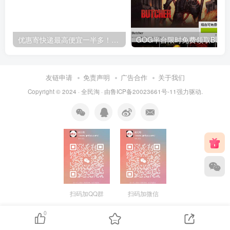
优惠寄快递最高便宜一半多！白鸽惠递
G
友链申请
免责声明
广告合作
关于我们
Copyright © 2024 ·
全民淘
· 由
鲁ICP备20023661号-11
强力驱动.
扫码加QQ群
扫码加微信
0