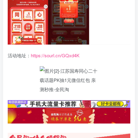
活动地址：
https://sourl.cn/GQxd4K