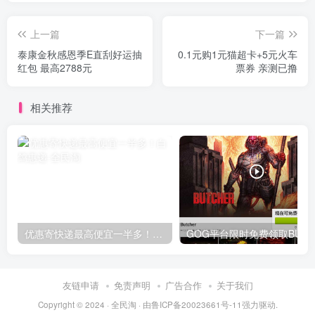
上一篇
下一篇
泰康金秋感恩季E直刮好运抽
0.1元购1元猫超卡+5元火车
红包 最高2788元
票券 亲测已撸
相关推荐
优惠寄快递最高便宜一半多！白鸽惠递
G
友链申请
免责声明
广告合作
关于我们
Copyright © 2024 ·
全民淘
· 由
鲁ICP备20023661号-11
强力驱动.