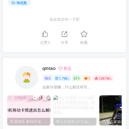
淘优惠
喜欢就支持一下吧
点赞
0
分享
收藏
qmtao
关注
0
1.7W+
1
1
1397W+
这家伙很懒，什么都没有写...
联通网络 解除限速方法参考！畅享、畅玩、老白干等及其它地区自测了
网上分享的 41个vip解析接口 有需要的拿去~ 免费看全网VIP会员视频