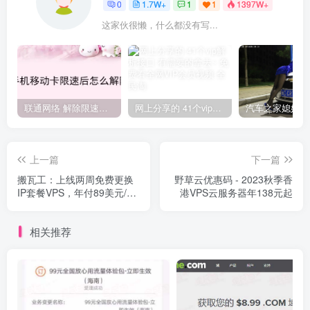
0
1.7W+
1
1
1397W+
这家伙很懒，什么都没有写...
联通网络 解除限速方法参考！畅享、畅玩、老白干等及其它地区自测了
网上分享的 41个vip解析接口 有需要的拿去~ 免费看全网VIP会员视频
上一篇
下一篇
搬瓦工：上线两周免费更换
野草云优惠码 - 2023秋季香
IP套餐VPS，年付89美元/仅
港VPS云服务器年138元起
限DC2机房/2.5Gbps带宽/不
可迁移机房
相关推荐