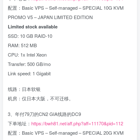
配置：Basic VPS – Self-managed – SPECIAL 10G KVM
PROMO V5 – JAPAN LIMITED EDITION
Limited stock available
SSD: 10 GB RAID-10
RAM: 512 MB
CPU: 1x Intel Xeon
Transfer: 500 GB/mo
Link speed: 1 Gigabit
线路：日本软银
机房：仅日本大阪，不可迁移。
3、年付79刀的CN2 GIA线路的DC9
下单地址：
https://bwh81.net/aff.php?aff=11170&pid=112
配置：Basic VPS – Self-managed – SPECIAL 20G KVM