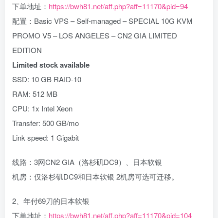
下单地址：
https://bwh81.net/aff.php?aff=11170&pid=94
配置：Basic VPS – Self-managed – SPECIAL 10G KVM
PROMO V5 – LOS ANGELES – CN2 GIA LIMITED
EDITION
Limited stock available
SSD: 10 GB RAID-10
RAM: 512 MB
CPU: 1x Intel Xeon
Transfer: 500 GB/mo
Link speed: 1 Gigabit
线路：3网CN2 GIA（洛杉矶DC9）、日本软银
机房：仅洛杉矶DC9和日本软银 2机房可选可迁移。
2、年付69刀的日本软银
下单地址：
https://bwh81.net/aff.php?aff=11170&pid=104