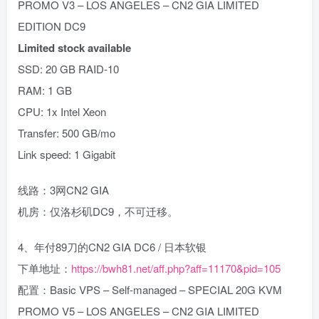
PROMO V3 – LOS ANGELES – CN2 GIA LIMITED
EDITION DC9
Limited stock available
SSD: 20 GB RAID-10
RAM: 1 GB
CPU: 1x Intel Xeon
Transfer: 500 GB/mo
Link speed: 1 Gigabit
线路：3网CN2 GIA
机房：仅洛杉矶DC9，不可迁移。
4、年付89刀的CN2 GIA DC6 / 日本软银
下单地址：
https://bwh81.net/aff.php?aff=11170&pid=105
配置：Basic VPS – Self-managed – SPECIAL 20G KVM
PROMO V5 – LOS ANGELES – CN2 GIA LIMITED