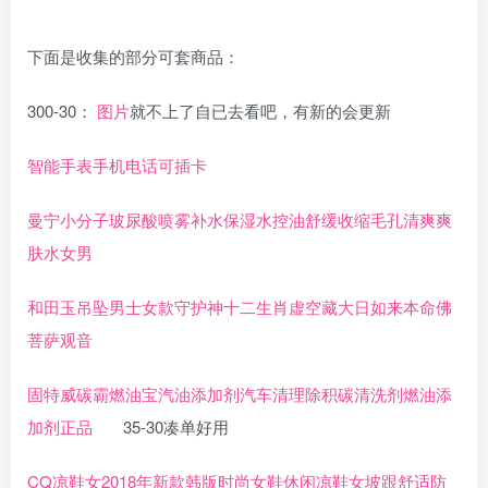
下面是收集的部分可套商品：
300-30：
图片
就不上了自已去看吧，有新的会更新
智能手表手机电话可插卡
曼宁小分子玻尿酸喷雾补水保湿水控油舒缓收缩毛孔清爽爽
肤水女男
和田玉吊坠男士女款守护神十二生肖虚空藏大日如来本命佛
菩萨观音
固特威碳霸燃油宝汽油添加剂汽车清理除积碳清洗剂燃油添
加剂正品
35-30凑单好用
CQ凉鞋女2018年新款韩版时尚女鞋休闲凉鞋女坡跟舒适防