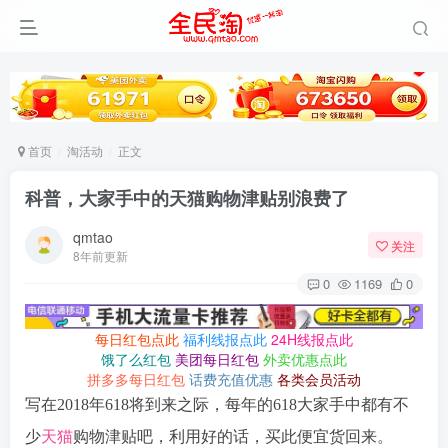
首页
淘活动
正文
科普，大家手中的天猫购物津贴别浪费了
qmtao
关注
8年前更新
0
1169
0
每日红包点此
福利线报点此
24H线报点此
饿了么红包
美团每日红包
外卖优惠点此
拼多多每日红包
话费充值优惠
各类会员活动
写在2018年618将到来之际，每年的618大家手中都有不
少
天猫
购物津贴吧，利用好的话，买此便宜货回来。