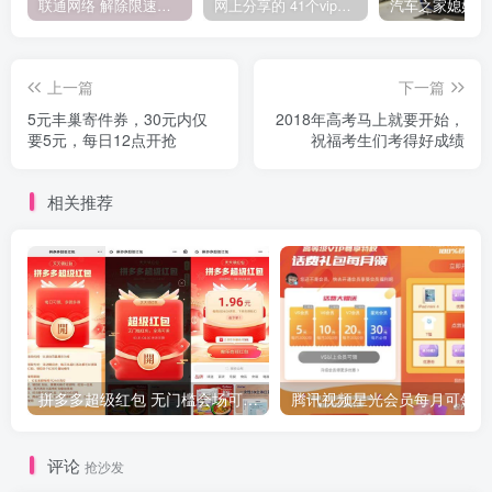
联通网络 解除限速方法参考！畅享、畅玩、老白干等及其它地区自测了
网上分享的 41个vip解析接口 有需要的拿去~ 免费看全网VIP会员视频
上一篇
下一篇
5元丰巢寄件券，30元内仅
2018年高考马上就要开始，
要5元，每日12点开抢
祝福考生们考得好成绩
相关推荐
拼多多超级红包 无门槛会场可用 天天可领 最高88.88元
评论
抢沙发