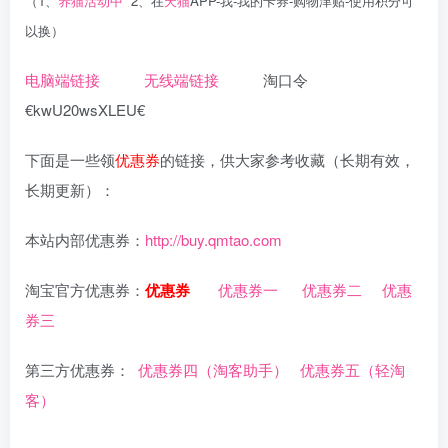
（1、
养猫活动中
2、在
天猫
APP-我-我的卡券-购物津贴-使用积分可
以换）
电脑端链接
无线端链接
淘口令
€kwU20wsXLEU€
下面是一些领
优惠券
的链接，供大家参考收藏（长期有效，
长期更新）：
本站内部优惠券：
http://buy.qmtao.com
淘宝官方优惠券：
优惠券
优惠券一
优惠券二
优惠
券三
第三方优惠券：
优惠券四（淘客助手）
优惠券五（轻淘
客）