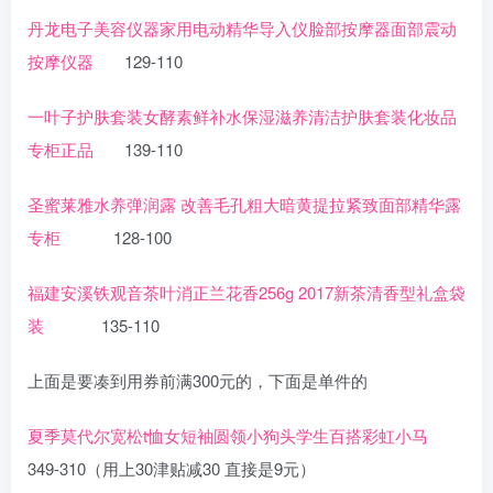
丹龙电子美容仪器家用电动精华导入仪脸部按摩器面部震动
按摩仪器
129-110
一叶子护肤套装女酵素鲜补水保湿滋养清洁护肤套装化妆品
专柜正品
139-110
圣蜜莱雅水养弹润露 改善毛孔粗大暗黄提拉紧致面部精华露
专柜
128-100
福建安溪铁观音茶叶消正兰花香256g 2017新茶清香型礼盒袋
装
135-110
上面是要凑到用券前满300元的，下面是单件的
夏季莫代尔宽松t恤女短袖圆领小狗头学生百搭彩虹小马
349-310（用上30津贴减30 直接是9元）