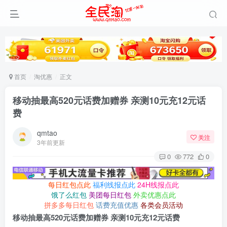
首页
淘优惠
正文
移动抽最高520元话费加赠券 亲测10元充12元话
费
qmtao
关注
3年前更新
0
772
0
每日红包点此
福利线报点此
24H线报点此
饿了么红包
美团每日红包
外卖优惠点此
拼多多每日红包
话费充值优惠
各类会员活动
移动抽最高520元话费加赠券 亲测10元充12元话费