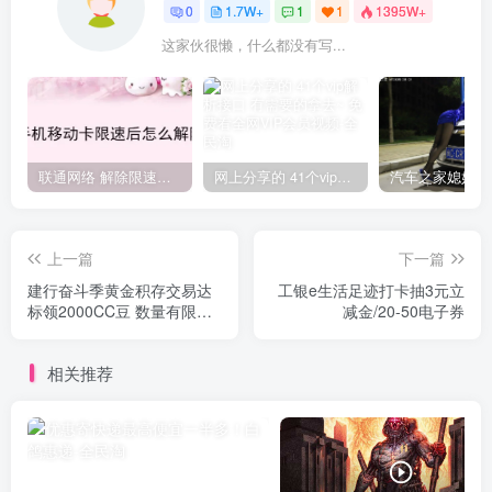
0
1.7W+
1
1
1395W+
这家伙很懒，什么都没有写...
联通网络 解除限速方法参考！畅享、畅玩、老白干等及其它地区自测了
网上分享的 41个vip解析接口 有需要的拿去~ 免费看全网VIP会员视频
上一篇
下一篇
建行奋斗季黄金积存交易达
工银e生活足迹打卡抽3元立
标领2000CC豆 数量有限先
减金/20-50电子券
到先得
相关推荐