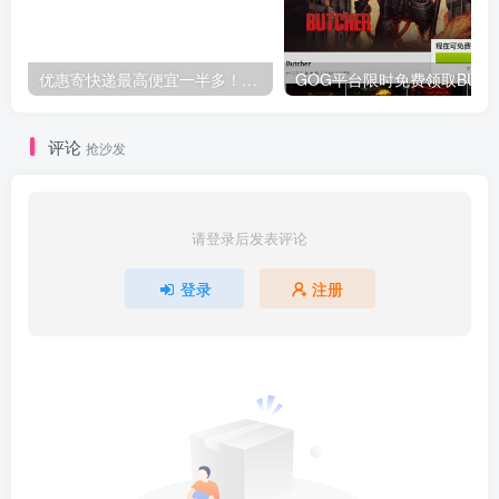
优惠寄快递最高便宜一半多！白鸽惠递
G
评论
抢沙发
请登录后发表评论
登录
注册