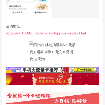
活动地址：
https://wx.10086.cn/activityFront/qqmusic/index.html