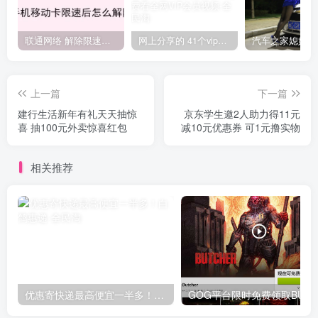
联通网络 解除限速方法参考！畅享、畅玩、老白干等及其它地区自测了
网上分享的 41个vip解析接口 有需要的拿去~ 免费看全网VIP会员视频
上一篇
下一篇
建行生活新年有礼天天抽惊
京东学生邀2人助力得11元
喜 抽100元外卖惊喜红包
减10元优惠券 可1元撸实物
相关推荐
优惠寄快递最高便宜一半多！白鸽惠递
G