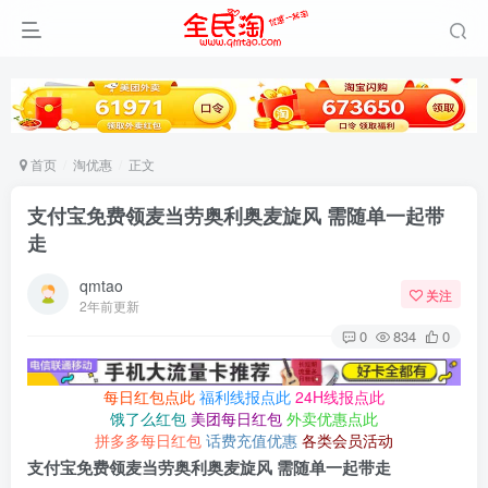
首页
淘优惠
正文
支付宝免费领麦当劳奥利奥麦旋风 需随单一起带
走
qmtao
关注
2年前更新
0
834
0
每日红包点此
福利线报点此
24H线报点此
饿了么红包
美团每日红包
外卖优惠点此
拼多多每日红包
话费充值优惠
各类会员活动
支付宝免费领麦当劳奥利奥麦旋风 需随单一起带走