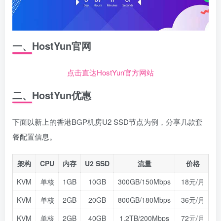
一、HostYun官网
点击直达HostYun官方网站
二、HostYun优惠
下面以新上的香港BGP机房U2 SSD节点为例，分享几款套
餐配置信息。
架构
CPU
内存
U2 SSD
流量
价格
KVM
单核
1GB
10GB
300GB/150Mbps
18元/月
KVM
单核
2GB
20GB
800GB/180Mbps
36元/月
KVM
单核
2GB
40GB
1.2TB/200Mbps
72元/月