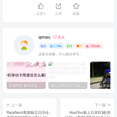
点赞
0
分享
收藏
qmtao
关注
0
1.7W+
1
1
1395W+
这家伙很懒，什么都没有写...
联通网络 解除限速方法参考！畅享、畅玩、老白干等及其它地区自测了
网上分享的 41个vip解析接口 有需要的拿去~ 免费看全网VIP会员视频
上一篇
下一篇
RackNerd美国独立日活动：
HostYun新上日本EQ机房