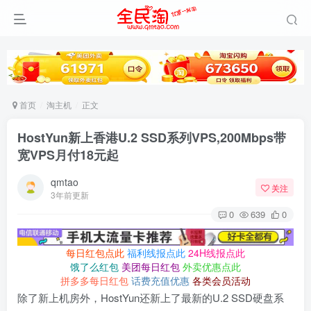
首页
淘主机
正文
HostYun新上香港U.2 SSD系列VPS,200Mbps带
宽VPS月付18元起
qmtao
关注
3年前更新
0
639
0
每日红包点此
福利线报点此
24H线报点此
饿了么红包
美团每日红包
外卖优惠点此
拼多多每日红包
话费充值优惠
各类会员活动
除了新上机房外，HostYun还新上了最新的U.2 SSD硬盘系