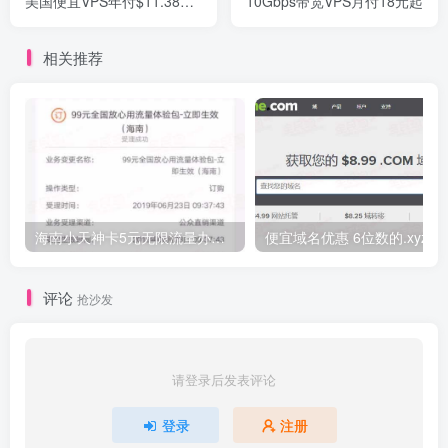
美国便宜VPS年付$11.38，
10Gbps带宽VPS月付18元起
1Gbps大带宽，2TB月流量
起步，可选圣何塞/西雅图/新
相关推荐
泽西/纽约/达拉斯/芝加哥/亚
特兰大机房
海南小天神卡5元无限流量办理的方法，5元流量不限量自行车来了
便宜域名优惠 6位数的.xyz
评论
抢沙发
请登录后发表评论
登录
注册