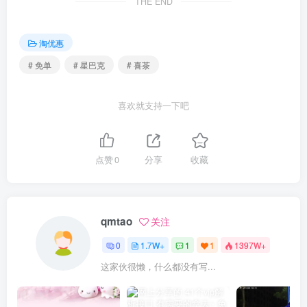
THE END
淘优惠
# 免单
# 星巴克
# 喜茶
喜欢就支持一下吧
点赞
0
分享
收藏
qmtao
关注
0
1.7W+
1
1
1397W+
这家伙很懒，什么都没有写...