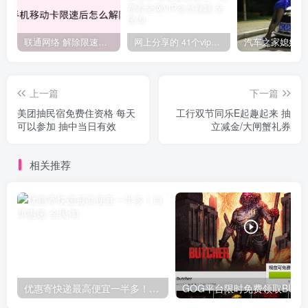
联通网络 解除限速方法参考！畅享、畅玩、老白干等及其它地区自测了
网上分享的 41个vip解析接口 有需要的拿去~ 免费看全网VIP会员视频
上一篇
下一篇
美团抽民宿免费住资格 每天
工行双节同乐E起趣起来 抽
可以参加 抽中当日有效
立减金/大闸蟹礼券
相关推荐
优惠寄快递最高便宜一半多！白鸽惠递
G