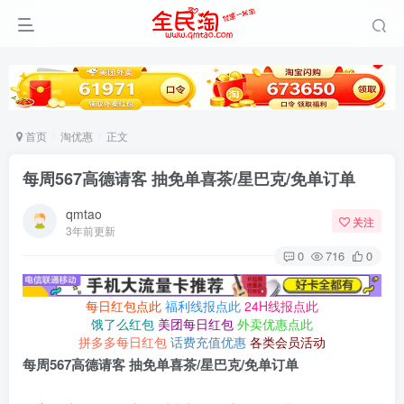
首页
淘优惠
正文
每周567高德请客 抽免单喜茶/星巴克/免单订单
qmtao
关注
3年前更新
0
716
0
每日红包点此
福利线报点此
24H线报点此
饿了么红包
美团每日红包
外卖优惠点此
拼多多每日红包
话费充值优惠
各类会员活动
每周567高德请客 抽免单喜茶/星巴克/免单订单