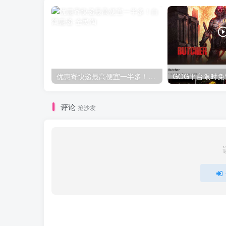
优惠寄快递最高便宜一半多！白鸽惠递
评论
抢沙发