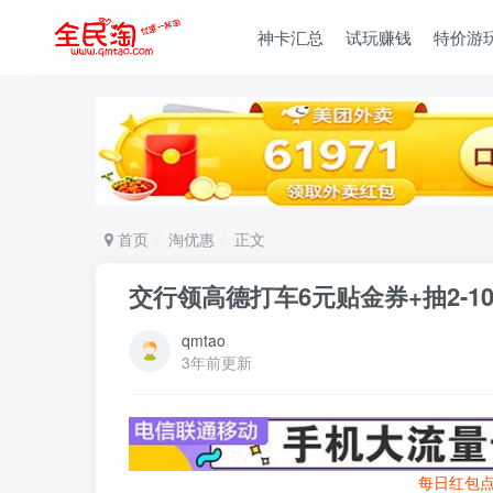
神卡汇总
试玩赚钱
特价游
首页
淘优惠
正文
交行领高德打车6元贴金券+抽2-1
qmtao
3年前更新
每日红包