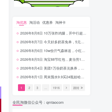
淘优惠
淘活动
优惠券
淘神卡
2026年8月8日 10万张炸鸡腿，开中行超给利，美团奶茶0.01，加油券，千问1.8~18.8体验金等
2026年8月7日 今天好多奶茶免单，5元农行省钱卡，京东抢0.01沪上，邮储5.88元等
2026年8月6日 10w份亓气森林送，小红书12元无门槛，中行电费30-10，0元柠檬水+0撸汉堡等
2026年8月5日 淘宝88节红包，麦当劳150万份柠檬水，三万份瑞幸免单，霸王9万份0.01券等
2026年8月4日 美团1万份奶茶兑换券，农行5E卡，中行支付超给利，美团领18个冰激凌，小米每天领2-6元等等
2026年8月1日 周末囤水9.9买24瓶娃哈哈，建行100元京东券，移动5元话费，麦当劳甜筒，交行立减金等
1
2
3
…
1916
跳转
全民淘微信公众号：qmtaocom