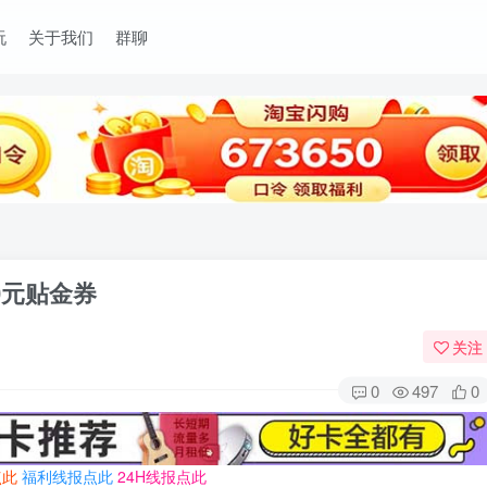
玩
关于我们
群聊
0元贴金券
关注
0
497
0
点此
福利线报点此
24H线报点此