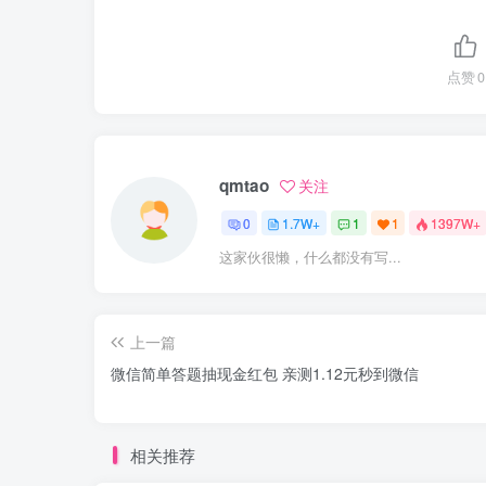
点赞
0
qmtao
关注
0
1.7W+
1
1
1397W+
这家伙很懒，什么都没有写...
上一篇
微信简单答题抽现金红包 亲测1.12元秒到微信
相关推荐