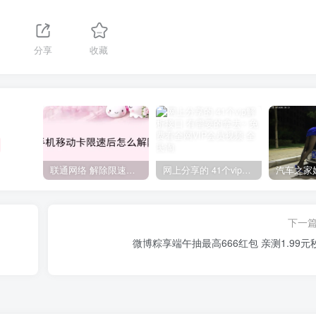
分享
收藏
联通网络 解除限速方法参考！畅享、畅玩、老白干等及其它地区自测了
网上分享的 41个vip解析接口 有需要的拿去~ 免费看全网VIP会员视频
下一
微博粽享端午抽最高666红包 亲测1.99元