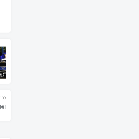
汽车之家媳妇当车模，四年大汇总，500多张媳妇图
优惠寄快递最高便宜一半多！白鸽惠递
GOG平台限时免费领取BUTCHER（屠夫）
篇
秒到