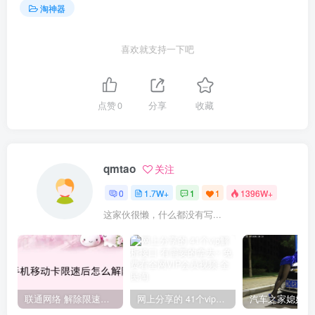
淘神器
喜欢就支持一下吧
点赞
0
分享
收藏
qmtao
关注
0
1.7W+
1
1
1396W+
这家伙很懒，什么都没有写...
联通网络 解除限速方法参考！畅享、畅玩、老白干等及其它地区自测了
网上分享的 41个vip解析接口 有需要的拿去~ 免费看全网VIP会员视频