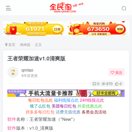
首页
淘神器
正文
王者荣耀加速v1.0清爽版
qmtao
关注
8年前更新
0
670
0
每日红包点此
福利线报点此
24H线报点此
饿了么红包
美团每日红包
外卖优惠点此
拼多多每日红包
话费充值优惠
各类会员活动
软件
名称：王者荣耀加速（*New*）
软件
版本：v1.0_清爽版