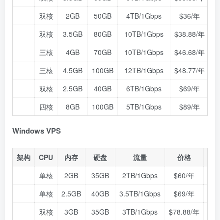
双核
2GB
50GB
4TB/1Gbps
$36/年
点
双核
3.5GB
80GB
10TB/1Gbps
$38.88/年
点
三核
4GB
70GB
10TB/1Gbps
$46.68/年
点
三核
4.5GB
100GB
12TB/1Gbps
$48.77/年
点
双核
2.5GB
40GB
6TB/1Gbps
$69/年
点
四核
8GB
100GB
5TB/1Gbps
$89/年
点
Windows VPS
架构
CPU
内存
硬盘
流量
价格
单核
2GB
35GB
2TB/1Gbps
$60/年
点
单核
2.5GB
40GB
3.5TB/1Gbps
$69/年
点
双核
3GB
35GB
3TB/1Gbps
$78.88/年
点