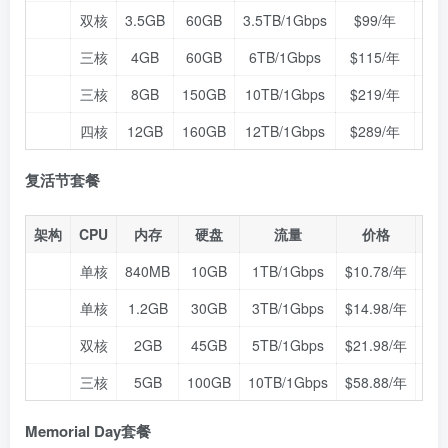
双核
3.5GB
60GB
3.5TB/1Gbps
$99/年
点
三核
4GB
60GB
6TB/1Gbps
$115/年
点
三核
8GB
150GB
10TB/1Gbps
$219/年
点
四核
12GB
160GB
12TB/1Gbps
$289/年
点
复活节套餐
架构
CPU
内存
硬盘
流量
价格
单核
840MB
10GB
1TB/1Gbps
$10.78/年
点
单核
1.2GB
30GB
3TB/1Gbps
$14.98/年
点
双核
2GB
45GB
5TB/1Gbps
$21.98/年
点
三核
5GB
100GB
10TB/1Gbps
$58.88/年
点
Memorial Day套餐