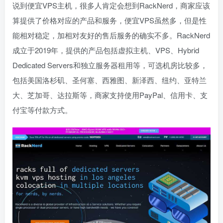
说到便宜VPS主机，很多人肯定会想到RackNerd，商家应该
算提供了价格对应的产品和服务，便宜VPS虽然多，但是性
能相对稳定，加相对友好的售后服务的确实不多。RackNerd
成立于2019年，提供的产品包括虚拟主机、VPS、Hybrid
Dedicated Servers和独立服务器租用等，可选机房比较多，
包括美国洛杉矶、圣何塞、西雅图、新泽西、纽约、亚特兰
大、芝加哥、达拉斯等，商家支持使用PayPal、信用卡、支
付宝等付款方式。