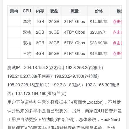
架构
CPU
内存
硬盘
流量
价格
购买
单核
1GB
20GB
3TB/1Gbps
$14.99/年
点击购买
双核
2GB
30GB
4TB/1Gbps
$23.99/年
点击购买
双核
3GB
38GB
5TB/1Gbps
$33.99/年
点击购买
三核
4GB
50GB
6TB/1Gbps
$49.99/年
点击购买
测试IP：204.13.154.3(洛杉矶) 192.3.253.2(西雅图)
192.210.207.88(圣何塞) 198.23.249.100(达拉斯)
198.23.228.15(芝加哥) 192.3.81.8(纽约) 192.3.165.30(新泽
西) 107.173.164.160(亚特兰大)
用户下单请特别注意选择数据中心(页面为Location)，不然默
认开出来的多半不是自己想要的。另外，商家在4月份曾开发
了用户自助更换IP的功能(详情介绍)，总体来说，RackNerd
算是便宜VPS商家中提供相对稳定的产品和服务的，当然，