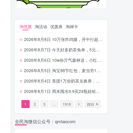
淘优惠
淘活动
优惠券
淘神卡
2026年8月8日 10万张炸鸡腿，开中行超给利，美团奶茶0.01，加油券，千问1.8~18.8体验金等
2026年8月7日 今天好多奶茶免单，5元农行省钱卡，京东抢0.01沪上，邮储5.88元等
2026年8月6日 10w份亓气森林送，小红书12元无门槛，中行电费30-10，0元柠檬水+0撸汉堡等
2026年8月5日 淘宝88节红包，麦当劳150万份柠檬水，三万份瑞幸免单，霸王9万份0.01券等
2026年8月4日 美团1万份奶茶兑换券，农行5E卡，中行支付超给利，美团领18个冰激凌，小米每天领2-6元等等
2026年8月1日 周末囤水9.9买24瓶娃哈哈，建行100元京东券，移动5元话费，麦当劳甜筒，交行立减金等
1
2
3
…
1916
跳转
全民淘微信公众号：qmtaocom