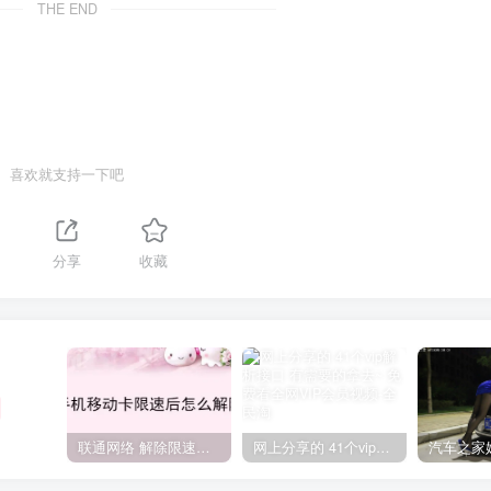
THE END
喜欢就支持一下吧
分享
收藏
联通网络 解除限速方法参考！畅享、畅玩、老白干等及其它地区自测了
网上分享的 41个vip解析接口 有需要的拿去~ 免费看全网VIP会员视频