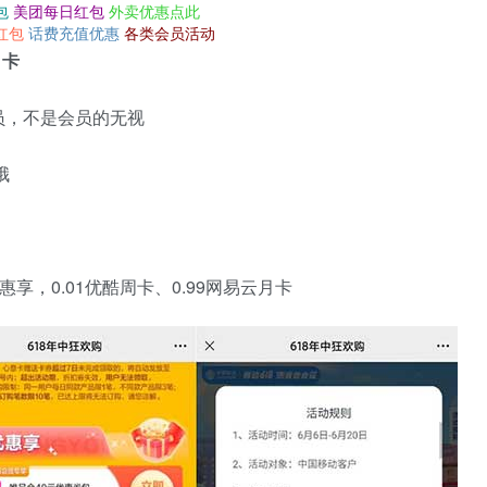
包
美团每日红包
外卖优惠点此
红包
话费充值优惠
各类会员活动
月卡
员，不是会员的无视
哦
享，0.01优酷周卡、0.99网易云月卡