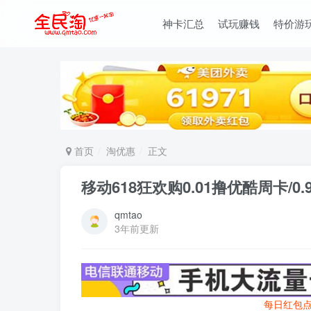
神卡汇总
试玩赚钱
特价游
首页
淘优惠
正文
移动618狂欢购0.01撸优酷周卡/0
qmtao
3年前更新
每日红包