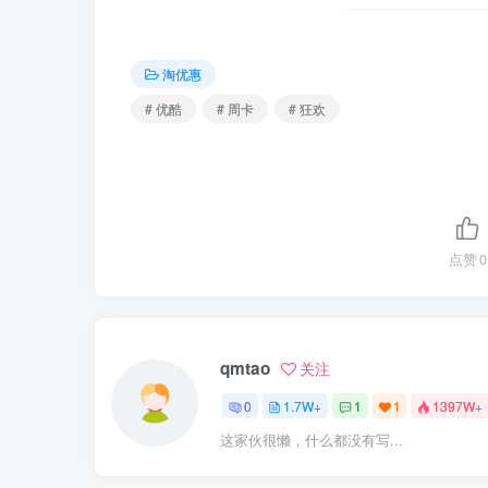
淘优惠
# 优酷
# 周卡
# 狂欢
点赞
0
qmtao
关注
0
1.7W+
1
1
1397W+
这家伙很懒，什么都没有写...