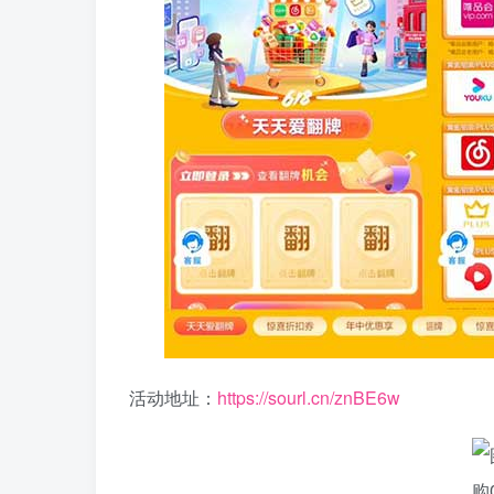
活动地址：
https://sourl.cn/znBE6w