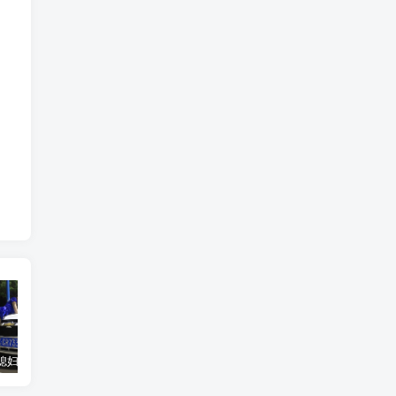
汽车之家媳妇当车模，四年大汇总，500多张媳妇图
优惠寄快递最高便宜一半多！白鸽惠递
GOG平台限时免费领取BUTCHER（屠夫）