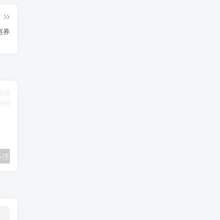
篇
惠券
联通卡用户可办理 5G优享9.9元5G会员权益包 20G流量和 享受 5G速率
广东移动 免费领取10G七天流量+免费一年黄金会员（每月5折视听会员、1G流量等）