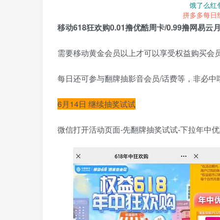
饿了么红
拼多多每日
移动618狂欢购0.01撸优酷周卡/0.99撸网易云
需要移动黄金会员以上才可以享受权益购买会
每日还可参与翻牌抽影音会员/话费等，非必中
6月14日 继续抽奖试试
微信打开活动页面-先翻牌抽奖试试-下拉年中优惠