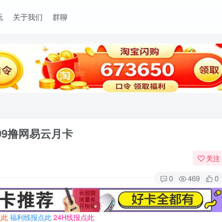
玩
关于我们
群聊
.99撸网易云月卡
关注
0
469
0
点此
福利线报点此
24H线报点此