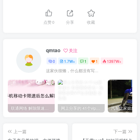
点赞
0
分享
收藏
qmtao
关注
0
1.7W+
1
1
1397W+
这家伙很懒，什么都没有写...
联通网络 解除限速方法参考！畅享、畅玩、老白干等及其它地区自测了
网上分享的 41个vip解析接口 有需要的拿去~ 免费看全网VIP会员视频
上一篇
下一篇