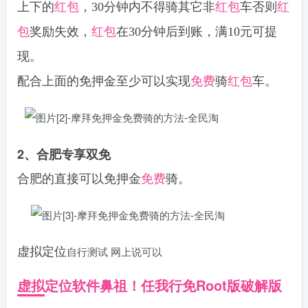
上下的
红包
，30分钟内不得骑其它非
红包
车否则
红
包
奖励失效，
红包
在30分钟后到账，满10元可提
现。
配合上面的免押金至少可以实现
免费
骑
红包
车。
2、合肥专享双免
合肥的直接可以免押金
免费
骑。
自行测试 网上说可以
虚拟定位
虚拟
定位
软件鼻祖！任我行免Root版破解版