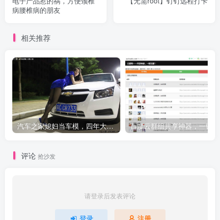
电子产品惹的祸，方便颈椎
【无需root】钉钉远程打卡
病腰椎病的朋友
相关推荐
汽车之家媳妇当车模，四年大汇总，500多张媳妇图
百度云群组共享神器，一键加
评论
抢沙发
请登录后发表评论
登录
注册