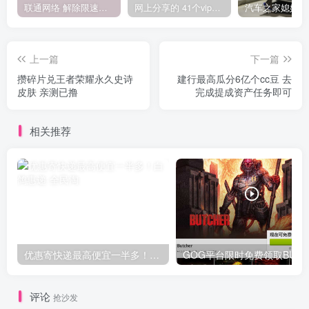
联通网络 解除限速方法参考！畅享、畅玩、老白干等及其它地区自测了
网上分享的 41个vip解析接口 有需要的拿去~ 免费看全网VIP会员视频
上一篇
下一篇
攒碎片兑王者荣耀永久史诗
建行最高瓜分6亿个cc豆 去
皮肤 亲测已撸
完成提成资产任务即可
相关推荐
优惠寄快递最高便宜一半多！白鸽惠递
G
评论
抢沙发