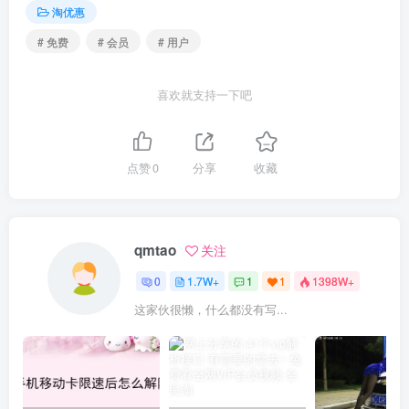
淘优惠
# 免费
# 会员
# 用户
喜欢就支持一下吧
点赞
0
分享
收藏
qmtao
关注
0
1.7W+
1
1
1398W+
这家伙很懒，什么都没有写...