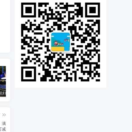
汽车之家媳妇当车模，四年大汇总，500多张媳妇图
优惠寄快递最高便宜一半多！白鸽惠递
GOG平台限时免费领取BUTCHER（屠夫）
篇
，满
可减