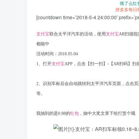
饿了么红
拼多多每日
[countdown time=’2018-5-4 24:00:00′ prefix
支付宝
联合太平洋汽车的活动，使用
支付宝
AR扫描指
都能中
活动时间：2018.05.04
1、打开
支付宝
APP，点击【扫一扫】-【AR扫码】扫
2、识别车标后会自动跳转到太平洋汽车页面，点击页面右
等。
我抽到的是0.88的
红包
，抽中大奖文章下给打赏个哦