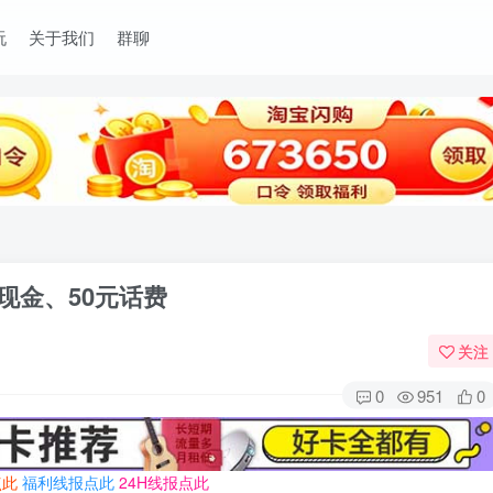
玩
关于我们
群聊
元现金、50元话费
关注
0
951
0
点此
福利线报点此
24H线报点此