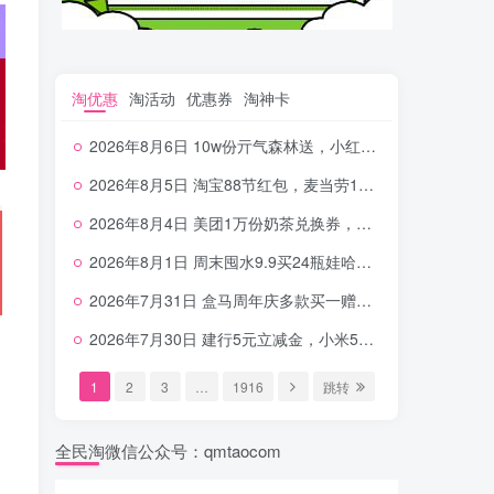
淘优惠
淘活动
优惠券
淘神卡
2026年8月6日 10w份亓气森林送，小红书12元无门槛，中行电费30-10，0元柠檬水+0撸汉堡等
2026年8月5日 淘宝88节红包，麦当劳150万份柠檬水，三万份瑞幸免单，霸王9万份0.01券等
2026年8月4日 美团1万份奶茶兑换券，农行5E卡，中行支付超给利，美团领18个冰激凌，小米每天领2-6元等等
2026年8月1日 周末囤水9.9买24瓶娃哈哈，建行100元京东券，移动5元话费，麦当劳甜筒，交行立减金等
2026年7月31日 盒马周年庆多款买一赠一，饿了么拆红包，建行30立减金，农行领10元刷卡金等
2026年7月30日 建行5元立减金，小米5元，抢2500份爷爷不泡茶，闪购20-20，3元吃瑞幸咖啡等
1
2
3
…
1916
跳转
全民淘微信公众号：qmtaocom