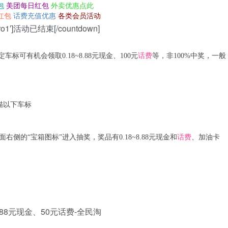
包
美团每日红包
外卖优惠点此
红包
话费充值优惠
各类会员活动
=’pro1′]活动已结束[/countdown]
定车标可有机会领取0.18~8.88元现金、100元
话费
等，非100%中奖，一般
描以下车标
侧的“宝箱图标”进入抽奖，奖品有0.18~8.88元现金和
话费
、加油卡