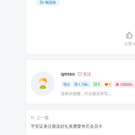
淘活动
点赞
0
qmtao
关注
0
1.7W+
1
1
1395W+
这家伙很懒，什么都没有写...
上一篇
平安证券注册送好礼免费爱奇艺会员卡