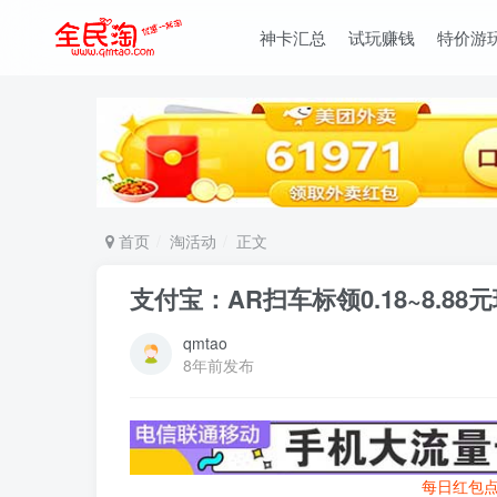
神卡汇总
试玩赚钱
特价游
首页
淘活动
正文
支付宝：AR扫车标领0.18~8.88
qmtao
8年前发布
每日红包