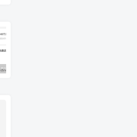
广东移动8元8GB和20元不限流量，办理渠道
抖音商城 低价秒杀 0.01元或低价包邮购买实物 每日都可参与