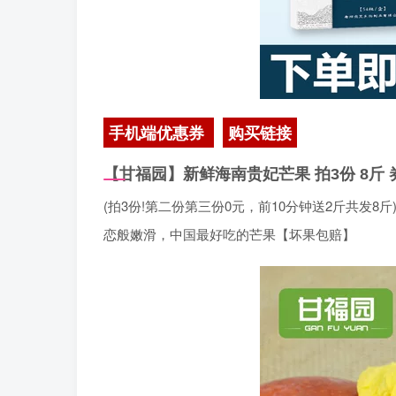
手机端优惠券
购买链接
【甘福园】新鲜海南贵妃芒果
拍3份 8斤
(拍3份!第二份第三份0元，前10分钟送2斤共发
恋般嫩滑，中国最好吃的芒果【坏果包赔】