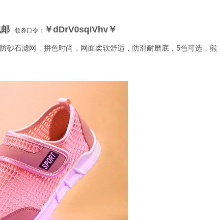
包邮
￥dDrV0sqIVhv￥
领券口令：
防砂石滤网，拼色时尚，网面柔软舒适，防滑耐磨底，5色可选，熊