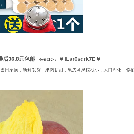
 券后36.8元包邮
￥tLsr0sqrk7E￥
领券口令：
8斤)当日采摘，新鲜发货，果肉甘甜，果皮薄果核很小，入口即化，似