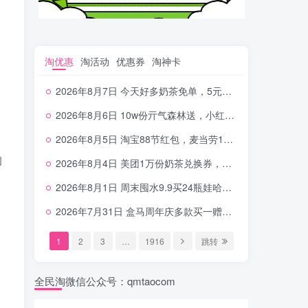
淘优惠
淘活动
优惠券
淘神卡
2026年8月7日 今天好多奶茶免单，5元农行省钱卡，京东抢0.01沪上，邮储5.88元等
2026年8月6日 10w份亓气森林送，小红书12元无门槛，中行电费30-10，0元柠檬水+0撸汉堡等
2026年8月5日 淘宝88节红包，麦当劳150万份柠檬水，三万份瑞幸免单，霸王9万份0.01券等
初
2026年8月4日 美团1万份奶茶兑换券，农行5E卡，中行支付超给利，美团领18个冰激凌，小米每天领2-6元等等
2026年8月1日 周末囤水9.9买24瓶娃哈哈，建行100元京东券，移动5元话费，麦当劳甜筒，交行立减金等
2026年7月31日 盒马周年庆多款买一赠一，饿了么拆红包，建行30立减金，农行领10元刷卡金等
1
2
3
…
1916
跳转
全民淘微信公众号：qmtaocom