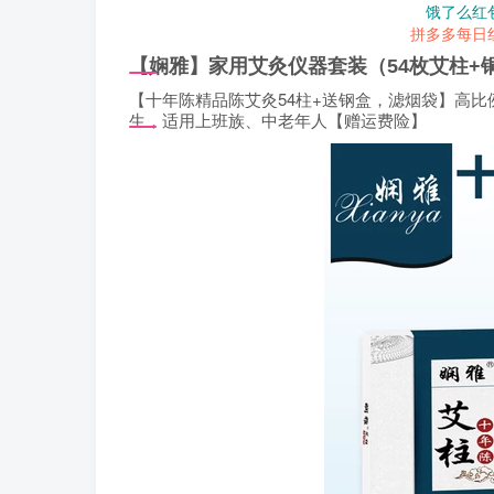
饿了么红
拼多多每日
【娴雅】家用艾灸仪器套装（54枚艾柱+
【十年陈精品陈艾灸54柱+送钢盒，滤烟袋】高
生，适用上班族、中老年人【赠运费险】