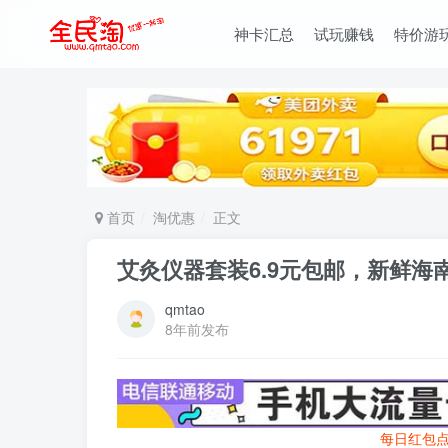
神卡汇总
试玩赚钱
特价游
首页
淘优惠
正文
艾灸仪器套装6.9元包邮，新鲜
qmtao
8年前发布
每日红包