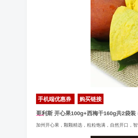
手机端优惠券
购买链接
哥利斯 开心果100g+西梅干160g共2袋装
加州开心果，颗颗精选，粒粒饱满，自然开口，智