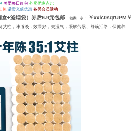
包
美团每日红包
外卖优惠点此
红包
话费充值优惠
各类会员活动
铜盒+滤烟袋）券后6.9元包邮
￥xxlc0sqrUPM
领券口令：
比例艾柱，味道淡，效果好，去湿气，缓解劳累、舒筋活络，保健养