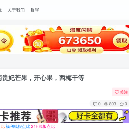
玩
关于我们
群聊
海南贵妃芒果，开心果，西梅干等
关注
0
803
0
点此
福利线报点此
24H线报点此