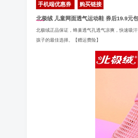
手机端优惠券
购买链接
北极绒 儿童网面透气运动鞋
券后19.9元
北极绒正品保证，蜂巢透气孔透气凉爽，快速吸汗
孩子的最佳选择。【赠运费险】