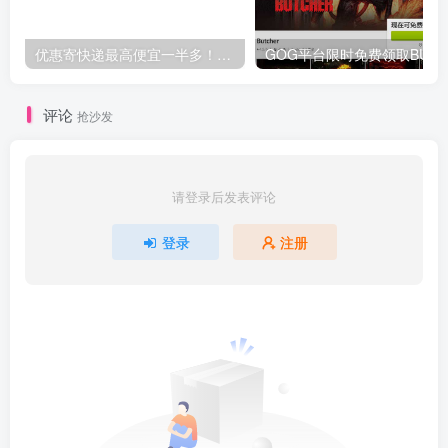
优惠寄快递最高便宜一半多！白鸽惠递
G
评论
抢沙发
请登录后发表评论
登录
注册